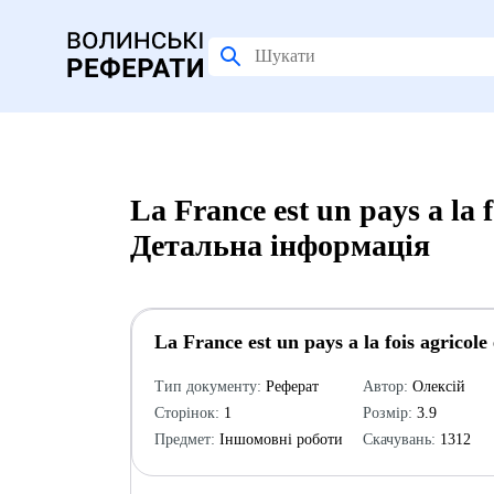
La France est un pays a la fo
Детальна інформація
La France est un pays a la fois agricole 
Тип документу:
Реферат
Автор:
Олексій
Сторінок:
1
Розмір:
3.9
Предмет:
Іншомовні роботи
Скачувань:
1312