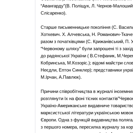
“Авангарду”(В. Поліщук, Л. Чернов-Малошийч
Слісаренко).
Старше письменницьке покоління (С. Васильч
Хоткевич. Х. Алчевська, Н. Романович-Ткаче
разом з початківцями (С. Крижанівський, П. 
“Червоному шляху” були запрошені ті з захі
до радянської України ( В.Стефаник, М.Чер
Кобринська, М.Козоріс.); відомі майстри сло
Неєдли, Ептон Синклер); представники україн
М.Ірчан, А.Павлюк).
Причини співробітництва в журналі іноземни
розглянути їх на фоні тісних контактів”Черв
Україно-Американське видавниче товариство
марксистської літератури українською мовою
Європи. Одна з функцій видавництва полягал
з першого номера, пересилка журналу за ко