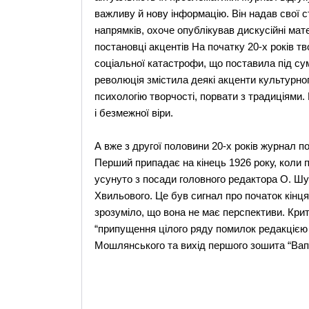
важливу й нову інформацію. Він надав свої с
напрямків, охоче опублікував дискусійні мат
постановці акцентів На початку 20-х років тв
соціальної катастрофи, що поставила під сумн
революція змістила деякі акценти культурног
психологію творчості, порвати з традиціями.
і безмежної віри.
А вже з другої половини 20-х років журнал п
Перший припадає на кінець 1926 року, коли 
усунуто з посади головного редактора О. Шум
Хвильового. Це був сигнал про початок кінця 
зрозуміло, що вона не має перспективи. Кри
“припущення цілого ряду помилок редакцією 
Мошлянського та вихід першого зошита “Вапл