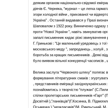
деяким органом національно-свідомої еміграц
діячів Є. Черняка, “журнал – це легка гармата
згори холодної війни , прихованої чи відвер
Україна” . Останній видавався у Празі визна
Шаповалом з 1922 року. Винниченко одразу з
проти “Нової України ”, навіть звинуватив ор
запалі письменник кидає різкі звинувачення
Г. Гринькові : ”Це маленький урядовець з то
московського меду ”, запроданець , холуй , 
боротьба за кращих письменників . Деякі ві
було виявом вільної конкуренції часописів ,
Велика заслуга “Червоного шляху” полягає 
формування літературних смаків : згуртувати
, представників еміграції західноукраїнськи
познайомитись з творчістю “плужан” (С.Пилипе
спілки пролетарських письменників «Гарт” (П.
Досвітній ),”ланківців”(Г.Косинка, В. Підмог
Осьмачка ),”неокласиків”(М. Риильський, М.