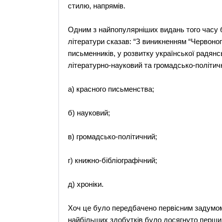
стилю, напрямів.
Одним з найпопулярніших видань того часу б
літератури сказав: “З виникненням “Червоног
письменників, у розвитку української радянс
літературно-науковий та громадсько-політичн
а) красного письменства;
б) науковий;
в) громадсько-політичний;
г) книжно-бібліографічний;
д) хроніки.
Хоч це було передбачено первісним задумом 
найбільших здобутків було досягнуто перши