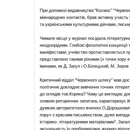
При допомозі видавництва “Космос” “Червони
міжнародних контактів, брав активну участь 
та українськими культурними діячами, пись
Чимале місце у журнал посідала літературна
неоднорідним. Глибокі філологічні концепці
маніфестами; учнівство протиставляється пр
представлено такими різними (з точки зору е
іменами, як Д. Загул і О.Білецький, М. Зеров
Критичний відділ “Червоного шляху” мав доси
політичне докладне вивчення точних літерату
до оглядів тов.Коряка? Чому це виглядає д
зливою риторичних запитань характеризує йо
думкою авторитетного вченого О.Дорошкевича
поруч з красним письменством, дуже випадко
історико- літературними матеріалами”. Загал
актуальність їх проблематики: журнал відгу