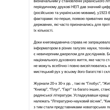
визначальним у становленні українського лі
періодичному друкові НЕП дав значний цифро
(російською та українською мовами), у1923 
факторами: по-перше, появою приватних вид
державних, які часто призначались для проти
їх кількості.
Доки книговидавнича справа не запрацювала
інформатором в різних галузях науки, техніки
є невичерпним джерелом для дослідників. Бе
національного духовного життя, яке часто ст
не можуть всебічно і повно висвітлюватись ні
мистецький рух у всьому його багатстві і скл
Журнали 20-х 30-х рр. , такі як “Глобус”, “Ж
“Книгар”, “Плуг”, “Гарт” та багато інших, ста
радянської літератури. Успадкувавши кращі т
належать “Літературно-науковий вісник”, “Кие
з тим стали представниками новаторських по