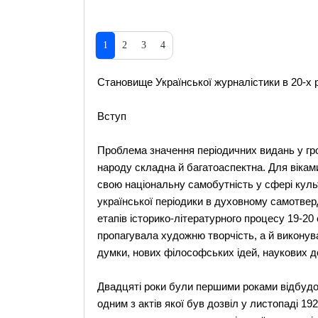
1
2
3
4
Становище Української журналістики в 20-х 
Вступ
Проблема значення періодичних видань у гр
народу складна й багатоаспектна. Для вікам
свою національну самобутність у сфері куль
української періодики в духовному самотве
етапів історико-літературного процесу 19-20
пропагувала художню творчість, а й викону
думки, нових філософських ідей, наукових д
Двадцяті роки були першими роками відбудовч
одним з актів якої був дозвіл у листопаді 1