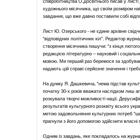
співробітництва О.Досвітнього писав у листі
художнього місячника, що своїм розміром на
завдання, що вже давно поставили собі відпо
Лист Ю. Озерського - не єдине архівне свід
“відповідних політичних кіл”. Редактор журн
створення місячника пишучи: “з кінця лютого
редакцією літературно – науковий і соціаль
мовою. Ми перший раз беремося за здобуван
надають цій справі серйозне значення і тре
На думку Я. Дашкевича, “нема підстав культ
початку 30-х років вважати наслідком лиш ап
розкувала творчі можливості нації. Дерусифі
результатів культурного розквіту всього ук
метою задовольняння культурних потреб “шир
прагнули з його допомогою здійснити власні п
Одним із завдань, яке покладалось на журна