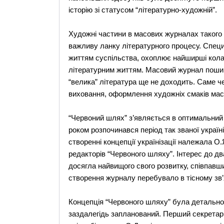
історію зі статусом “літературно-художній”.
Художні частини в масових журналах такого 
важливу ланку літературного процесу. Специ
життям суспільства, охоплює найширші кола 
літературним життям. Масовий журнал пошир
“велика” література ще не доходить. Саме ч
виховання, оформлення художніх смаків мас
“Червоний шлях” з’являється в оптимальний 
роком розпочинався період так званої україні
створенні концепції українізації належала 
редакторів “Червоного шляху”. Інтерес до дв
досягла найвищого свого розвитку, співпавши
створення журналу перебувало в тісному зв’я
Концепція “Червоного шляху” була детально
заздалегідь запланований. Перший секрета