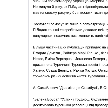
значним попитом серед українців Америки, Ка
Не минуло й року, як П.Ладан (відповідальни
має на своєму рахунку біля восьми тисяч до
Заслуга “Космосу” не лише в популяризації 
П.Ладан та інші співробітники доклали всіх з
популярних іноземних письменників, політиків
Більша частина цих публікацій припадає на 2
Ріхарда Демеля , Райнера Марії Рільке , Філ
Нексе, Еміля Верхарна , Йогансена Бехера ,
присвячена Туреччині. Турецька поезія і пр
Хатіма, Суада Дервіша, Рахіка Халіда, Омара
торкались різних аспектів життя Туреччини – 
А. Самайлович “Два місяці в Стамбулі”, В.С
“Зелена Бруса”, “Успіхи і труднощі будуван
десятиріччю турецької революції під прово