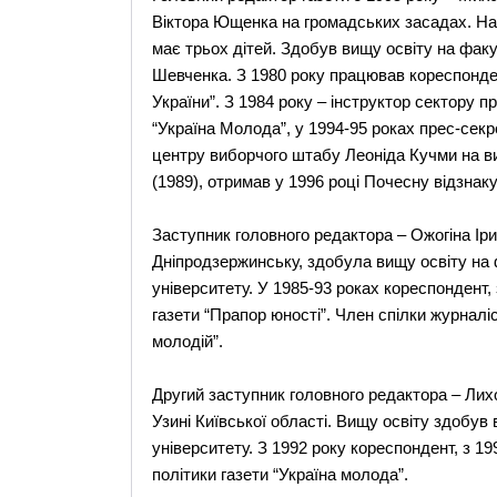
Віктора Ющенка на громадських засадах. Нар
має трьох дітей. Здобув вищу освіту на факу
Шевченка. З 1980 року працював кореспонден
України”. З 1984 року – інструктор сектору 
“Україна Молода”, у 1994-95 роках прес-секр
центру виборчого штабу Леоніда Кучми на в
(1989), отримав у 1996 році Почесну відзнак
Заступник головного редактора – Ожогіна Іри
Дніпродзержинську, здобула вищу освіту на 
університету. У 1985-93 роках кореспондент, 
газети “Прапор юності”. Член спілки журналіс
молодій”.
Другий заступник головного редактора – Лихо
Узині Київської області. Вищу освіту здобув 
університету. З 1992 року кореспондент, з 19
політики газети “Україна молода”.