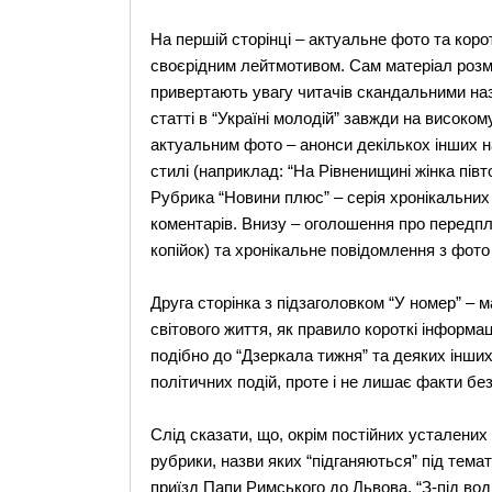
На першій сторінці – актуальне фото та коро
своєрідним лейтмотивом. Сам матеріал розміщу
привертають увагу читачів скандальними назв
статті в “Україні молодій” завжди на високому
актуальним фото – анонси декількох інших н
стилі (наприклад: “На Рівненищині жінка півто
Рубрика “Новини плюс” – серія хронікальних
коментарів. Внизу – оголошення про передпла
копійок) та хронікальне повідомлення з фото п
Друга сторінка з підзаголовком “У номер” – м
світового життя, як правило короткі інформац
подібно до “Дзеркала тижня” та деяких інши
політичних подій, проте і не лишає факти без
Слід сказати, що, окрім постійних усталених
рубрики, назви яких “підганяються” під тема
приїзд Папи Римського до Львова, “З-під води