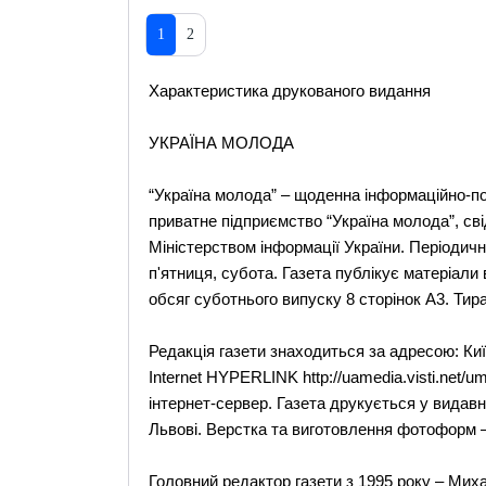
1
2
Характеристика друкованого видання
УКРАЇНА МОЛОДА
“Україна молода” – щоденна інформаційно-по
приватне підприємство “Україна молода”, св
Мiнiстерством iнформацiї України. Періодичні
п'ятниця, субота. Газета публікує матеріали
обсяг суботнього випуску 8 сторінок А3. Тира
Редакція газети знаходиться за адресою: Киї
Internet HYPERLINK http://uamedia.visti.net/um
інтернет-сервер. Газета друкується у видавн
Львові. Верстка та виготовлення фотоформ –
Головний редактор газети з 1995 року – Мих