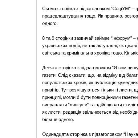
Сьома сторінка з підзаголовком “СоціУМ” – 
працевлаштування тощо. Як правило, розгорн
одного.
8 та 9 сторінки зазвичай займає “Інфорум” – 
українських подій, не так актуальні, як цікав
світська та кримінальна хроніка тощо. Кількі
Десята сторінка з підзаголовком “Я вам пишу..
газети. Слід сказати, що, на відміну від баг
популістських кроків, як публікація кумедних
привітів. Тут розміщуються тільки ті листи, 
принципі, могли б бути повноцінними газетн
виправляти “ляпсуси” та здійснювати стиліс
як листи, редакція звільнюється від необхід
більше одного.
Одинадцята сторінка з підзаголовком “Наука”