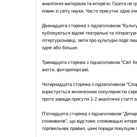
аналітичні матеріали та інтерв'ю. Газета не
новин зі світу науки. Часто присутнє одне і
Дванадцята сторінка з підзаголовком “Культу
публікуються відомі театральні та літературн
літертурознавці, звіти про культурні події пи
одне або більше.
Тринадцята сторінка з підзаголовком “Світ бе
життя, фоторепортажі.
Чотирнадцята сторінка з підзаголовком “Спор
користується величезною популярністю серед
проте завжди присутні 1-2 аналітичні статті 
П'ятнадцята сторінка з підзаголовком “Депа
споживачів”, що відстоює споживацькі інтер
торгівельних правил, цінні поради покупцям 