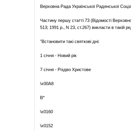
Верховна Рада Української Радянської Соціалі
Частину першу статті 73 (Відомості Верховної 
513; 1991 р., N 23, ст.267) викласти в такій ре
"Встановити такі святкові дні:
1 січня - Новий рік
7 січня - Різдво Христове
\x00A8
B*
\x0160
\x0152