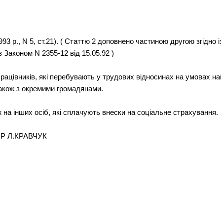
93 р., N 5, ст.21). ( Статтю 2 доповнено частиною другою згідно і
з Законом N 2355-12 від 15.05.92 )
рацівників, які перебувають у трудових відносинах на умовах на
також з окремими громадянами.
 на інших осіб, які сплачують внески на соціальне страхування.
РСР Л.КРАВЧУК