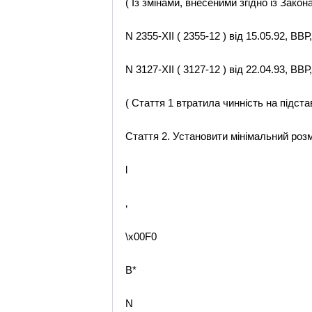
( Із змінами, внесеними згідно із Закон
N 2355-XII ( 2355-12 ) від 15.05.92, ВВР
N 3127-XII ( 3127-12 ) від 22.04.93, ВВР,
( Стаття 1 втратила чинність на підстав
Стаття 2. Установити мінімальний розм
l
‚
\x00F0
B*
N