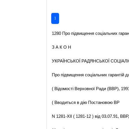
1
1280 Про підвищення соціальних гаран
З А К О Н
УКРАЇНСЬКОЇ РАДЯНСЬКОЇ СОЦІАЛ
Про підвищення соціальних гарантій 
( Відомості Верховної Ради (ВВР), 1991,
( Вводиться в дію Постановою ВР
N 1281-XII ( 1281-12 ) від 03.07.91, ВВР,