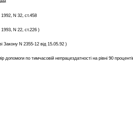
ами
, 1992, N 32, ст.458
 1993, N 22, ст.226 )
і Закону N 2355-12 від 15.05.92 )
ір допомоги по тимчасовій непрацездатності на рівні 90 процентів