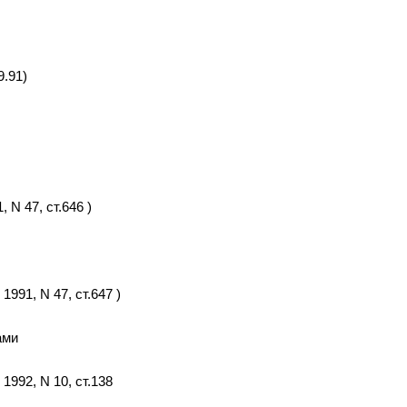
9.91)
 N 47, ст.646 )
 1991, N 47, ст.647 )
ами
, 1992, N 10, ст.138