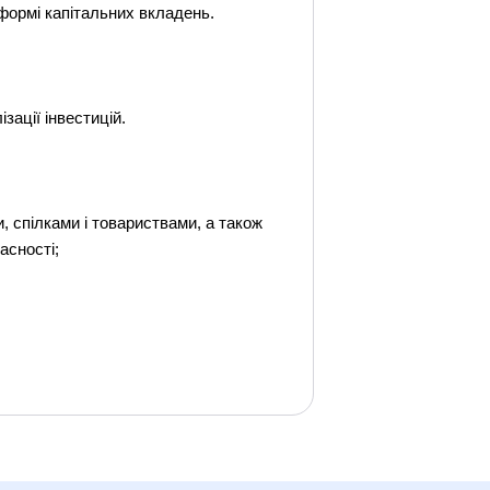
 формі капітальних вкладень.
зації інвестицій.
 спілками і товариствами, а також
асності;