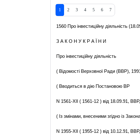
1
2
3
4
5
6
7
1560 Про інвестиційну діяльність (18.0
З А К О Н У К Р А Ї Н И
Про інвестиційну діяльність
( Відомості Верховної Ради (ВВР), 1991,
( Вводиться в дію Постановою ВР
N 1561-XII ( 1561-12 ) від 18.09.91, ВВР,
( Із змінами, внесеними згідно із Закон
N 1955-XII ( 1955-12 ) від 10.12.91, ВВР