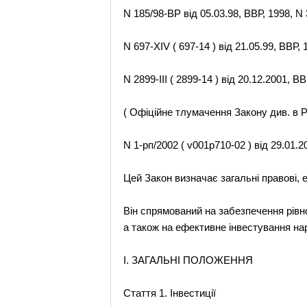
N 185/98-ВР від 05.03.98, ВВР, 1998, N 
N 697-XIV ( 697-14 ) від 21.05.99, ВВР, 
N 2899-III ( 2899-14 ) від 20.12.2001, ВВ
( Офіційне тлумачення Закону див. в 
N 1-рп/2002 ( v001p710-02 ) від 29.01.2
Цей Закон визначає загальні правові, е
Він спрямований на забезпечення рівног
а також на ефективне інвестування нар
I. ЗАГАЛЬНІ ПОЛОЖЕННЯ
Стаття 1. Інвестиції