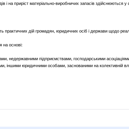
дів і на приріст матеріально-виробничих запасів здійснюються у
ть практичних дій громадян, юридичних осіб і держави щодо реалі
я на основі:
ами, недержавними підприємствами, господарськими асоціаціями,
іями, іншими юридичними особами, заснованими на колективній вл