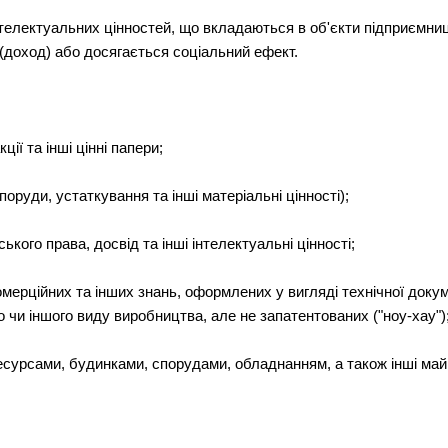
нтелектуальних цінностей, що вкладаються в об'єкти підприємниць
 (доход) або досягається соціальний ефект.
кції та інші цінні папери;
оруди, устаткування та інші матеріальні цінності);
кого права, досвід та інші інтелектуальні цінності;
комерційних та інших знань, оформлених у вигляді технічної докум
го чи іншого виду виробництва, але не запатентованих ("ноу-хау")
сурсами, будинками, спорудами, обладнанням, а також інші май