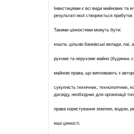
Інвестиціями є всі види майнових та і
результаті якої створюється прибуток
Такими цінностями можуть бути:
кошти, цільові банківські вклади, паї, а
рухоме та нерухоме майно (будинки, сп
майнові права, що випливають з авторсь
сукупність технічних, технологічних, 
досвіду, необхідних для організації то
права користування землею, водою, ре
інші цінності.