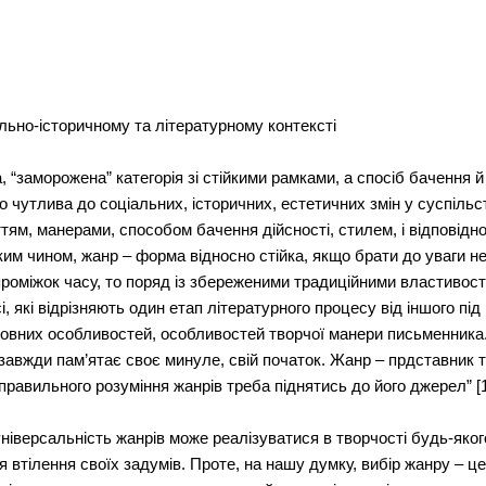
льно-історичному та літературному контексті
, “заморожена” категорія зі стійкими рамками, а спосіб бачення й
о чутлива до соціальних, історичних, естетичних змін у суспільст
тям, манерами, способом бачення дійсності, стилем, і відповідно
ким чином, жанр – форма відносно стійка, якщо брати до уваги н
проміжок часу, то поряд із збереженими традиційними властивос
сі, які відрізняють один етап літературного процесу від іншого п
мовних особливостей, особливостей творчої манери письменника
завжди пам’ятає своє минуле, свій початок. Жанр – прдставник тв
правильного розуміння жанрів треба піднятись до його джерел” [1
універсальність жанрів може реалізуватися в творчості будь-яко
 втілення своїх задумів. Проте, на нашу думку, вибір жанру – ц