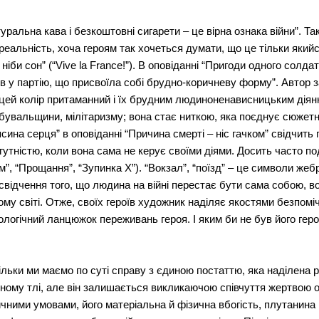
туральна кава і безкоштовні сигарети – це вірна ознака війни”. Т
е реальність, хоча героям так хочеться думати, що це тільки яки
ніби сон” (“Vive la France!”). В оповіданні “Пригоди одного солд
пив у партію, що присвоїла собі брудно-коричневу форму”. Автор
 цей колір притаманний і їх брудним людиноненависницьким діян
ї бувальщини, мілітаризму; вона стає ниткою, яка поєднує сюже
сина серця” в оповіданні “Причина смерті – ніс гачком” свідчит
гутністю, коли вона сама не керує своїми діями. Досить часто по
зом”, “Прощання”, “Зупинка Х”). “Вокзал”, “поїзд” – це символи ж
свідчення того, що людина на війні перестає бути сама собою, в
му світі. Отже, своїх героїв художник наділяє якостями безпомі
ологічний ланцюжок переживань героя. І яким би не був його гер
ільки ми маємо по суті справу з єдиною постаттю, яка наділена р
неному тлі, але він залишається викликаючою співчуття жертвою
чними умовами, його матеріальна й фізична вбогість, плутанина по