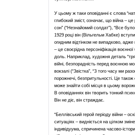
У цьому ж таки оповіданні є слова “на
глибокий зміст, означає, що війна – ц
сон” (“Незнайомий солдат”), “Все було 
1929 році він (Вільгельм Хабке) всту
огидним відтінком не випадково, адже
– це своєрідна персоніфікація воєнно
доль. Наприклад, художня деталь “тря
війні, безпорадність перед воєнною мо
вокзалі (“Звістка”, “З того часу ми ра
порожнечі, безпритульності. Це також 
може знайти собі місця в цьому ворожо
В оповіданнях він творить тонкий псих
Він не діє, він страждає.
“Беллівський герой періоду війни – оск
ситуаціях – видніється на цілком змі
індивідуума, спричинена часово-істори