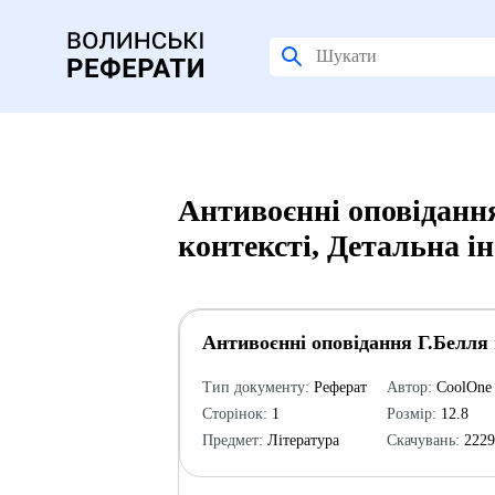
Антивоєнні оповідання
контексті, Детальна і
Антивоєнні оповідання Г.Белля 
Тип документу:
Реферат
Автор:
CoolOne
Сторінок:
1
Розмір:
12.8
Предмет:
Література
Скачувань:
222