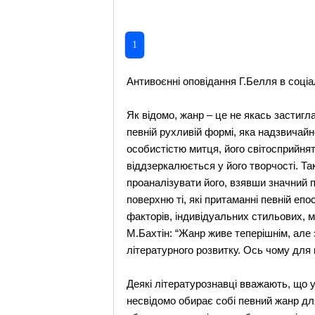
1
Антивоєнні оповідання Г.Белля в соціа
Як відомо, жанр – це не якась застигла
певній рухливій формі, яка надзвичайн
особистістю митця, його світосприйнят
віддзеркалюється у його творчості. Та
проаналізувати його, взявши значний 
поверхню ті, які притаманні певній епо
факторів, індивідуальних стильових, 
М.Бахтін: “Жанр живе теперішнім, але 
літературного розвитку. Ось чому для 
Деякі літературознавці вважають, що 
несвідомо обирає собі певний жанр для