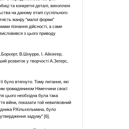
биці та конкретні деталі, вихоплені
льства на даному етапі суспільного
атність жанру “малої форми”
мами пізнання дійсності, а саме
 висловився з цього приводу
Борхерт, В.Шнурре, І. Айхінгер,
ий розвиток у творчості А.Зегерс,
ї було втягнуто. Тому питання, які
ним громадянином Німеччини своєї
для цього необхідна була така
я війни, показати той невиліковний
ідника Р.Кільхельмана, було
 утвердження задуму” [6].