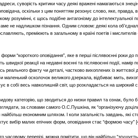
 адреси, суворість критики часу деякі вражені намагаються знецін
повідача, оскільки з цим поняттям резонує слово, яке, правда,
такому розумінні, є щось подібне антагонізму до інтелектуальної 
 саме не надлишком пізнання. Одним словом: деякі кола об’єдна
славляють, преміюють в загальному в країні поетів і мислителів
форми “короткого оповідання”, яке в перші післявоєнні роки до п
 швидкої реакції на недавні воєнні та післявоєнні події, намір п
ось реального факту чи деталі, частково вихоплених із життєвої д
би маленький осколочок великого дзеркала, відбиває мить, вихоп
ує в собі весь навколишній світ, що розкладається на широкий с
видову категорію, що зводиться до низки правил та ознак, було 
глядати, за словами самого О.С.Пушкіна, як “організуючу доціл
 найбільш економним шляхом. І коли загальність завдань, які с
тує вибір малих епічних форм, оповідання стає “формою часу” [4
о часовому перерізі, можна помітити, що він найбільш “згущуєть