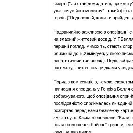
смерті (“…і став дожидати її, проклят
уже почув його молитву”– такий фінал
героїв (“Подорожній, коли ти прийдеш у 
Надзвичайно важливою в оповіданні є 
на власний життєвий досвід. У Г.Белля
перший погляд, мимохіть, стають опор
близький до Е.Хемінгуея, у якого пись
непатетичний тон оповіді. Події, зобр
підтексту, і читач поза рядками усвід
Поряд з композицією, темою, сюжетом,
написання оповідань у Генріха Белля 
зображуваного, щоб оповідання сприйм
послідовністю сприймалась як єдиний 
розгортає перед нами безмежну картин
зміст і суть. Каска в оповіданні “Кол
після оголошення бойової тривоги, і м
сумніву, жахливим.