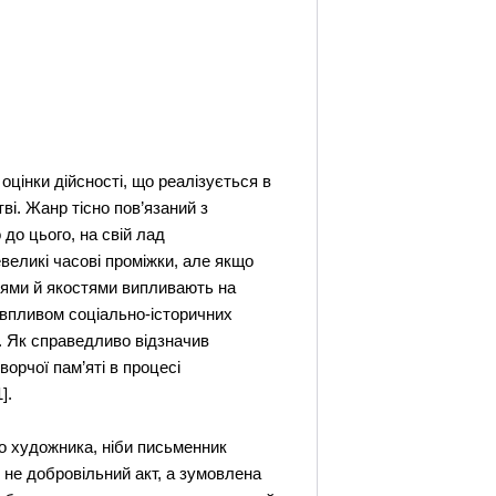
 оцінки дійсності, що реалізується в
ві. Жанр тісно пов’язаний з
 до цього, на свій лад
евеликі часові проміжки, але якщо
тями й якостями випливають на
ід впливом соціально-історичних
. Як справедливо відзначив
орчої пам’яті в процесі
].
го художника, ніби письменник
е не добровільний акт, а зумовлена