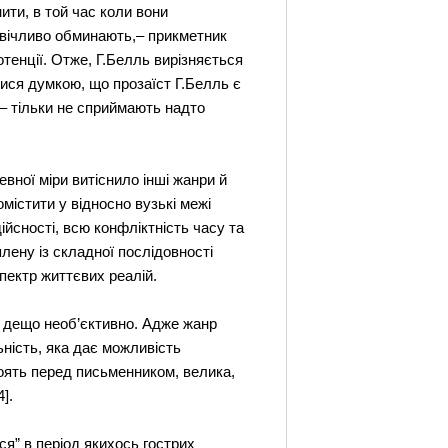
ити, в той час коли вони
 ввічливо обминають,– прикметник
потенції. Отже, Г.Белль вирізняється
лися думкою, що прозаїст Г.Белль є
 – тільки не сприймають надто
евної міри витіснило інші жанри й
омістити у відносно вузькі межі
ійсності, всю конфліктність часу та
лену із складної послідовності
пектр життєвих реалій.
б дещо необ’єктивно. Адже жанр
ьність, яка дає можливість
тоять перед письменником, велика,
].
ся” в період якихось гострих