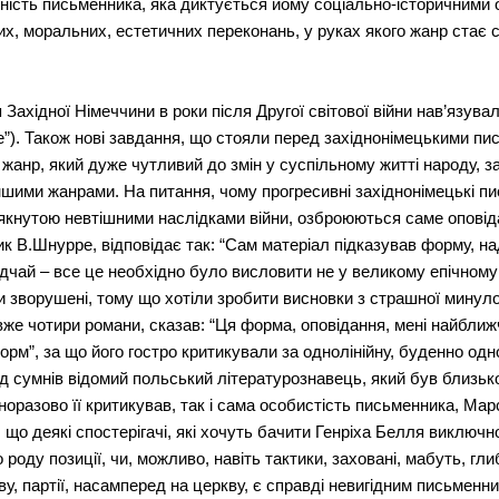
ність письменника, яка диктується йому соціально-історичними
євих, моральних, естетичних переконань, у руках якого жанр стає
 Західної Німеччини в роки після Другої світової війни нав’язува
te”). Також нові завдання, що стояли перед західнонімецькими п
жанр, який дуже чутливий до змін у суспільному житті народу, 
 іншими жанрами. На питання, чому прогресивні західнонімецькі п
сякнутою невтішними наслідками війни, озброюються саме опові
ник В.Шнурре, відповідає так: “Сам матеріал підказував форму, 
ідчай – все це необхідно було висловити не у великому епічному т
и зворушені, тому що хотіли зробити висновки з страшної минулої 
 вже чотири романи, сказав: “Ця форма, оповідання, мені найбл
орм”, за що його гостро критикували за однолінійну, буденно од
ід сумнів відомий польський літературознавець, який був близьк
норазово її критикував, так і сама особистість письменника, Марс
, що деякі спостерігачі, які хочуть бачити Генріха Белля виключн
оду позиції, чи, можливо, навіть тактики, заховані, мабуть, гли
у, партії, насамперед на церкву, є справді невигідним письменн