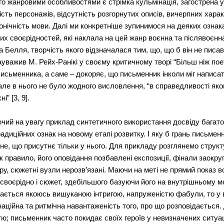
го жанровими особливостями є стрімка кульмінація, загострена ув
ість персонажів, відсутність розгорнутих описів, вичерпних хара
онічність мови. Далі ми конкретніше зупинимося на деяких озна
вих своєрідностей, які наклала на цей жанр воєнна та післявоєнн
 Белля, творчість якого відзначалася тим, що, що б він не писав,
 зауважив М. Рейх-Ранікі у своєму критичному творі “Більш ніж пое
 письменника, а саме – докоряє, що письменник інколи міг написат
ле в нього не було жодного висловлення, “в справедливості яког
” [3, 9].
чий на увагу приклад синтетичного використання досвіду багато
адиційних ознак на новому етапі розвитку. І яку б грань письмен
не, що присутнє тільки у нього. Для прикладу розглянемо структ
к правило, його оповідання позбавлені експозиції, фінали заокруг
у, сюжетні вузли нерозв’язані. Маючи на меті не прямий показ воє
своєрідно і сюжет, здебільшого базуючи його на внутрішньому мо
ачається якоюсь вишуканою інтригою, напруженістю фабули, то у 
наційна та ритмічна навантаженість того, про що розповідається.
ю; письменник часто покидає своїх героїв у невизначених ситуац