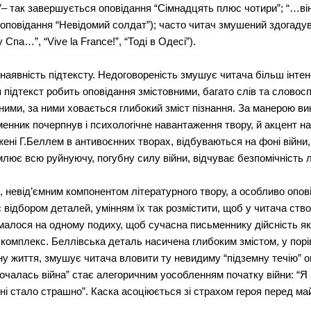
у”– так завершується оповідання “Сімнадцять плюс чотири”; “…він
 оповідання “Невідомий солдат”); часто читач змушений здогад
Спа…”, “Vive la France!”, “Тоді в Одесі”).
наявність підтексту. Недоговореність змушує читача більш інте
 підтекст робить оповідання змістовними, багато слів та словос
ними, за ними ховається глибокий зміст пізнання. За манерою ви
менник почерпнув і психологічне навантаження твору, й акцент н
ажені Г.Беллем в антивоєнних творах, відбуваються на фоні війн
омлює всю руйнуючу, погубну силу війни, відчуває безпомічність
 невід’ємним компонентом літературного твору, а особливо опов
є відбором деталей, умінням їх так розмістити, щоб у читача ст
алося на одному подиху, щоб сучасна письменнику дійсність як 
комплекс. Беллівська деталь насичена глибоким змістом, у порі
у життя, змушує читача вловити ту невидиму “підземну течію” оп
и почалась війна” стає алегоричним уособленням початку війни: “Я
ені стало страшно”. Каска асоціюється зі страхом героя перед май