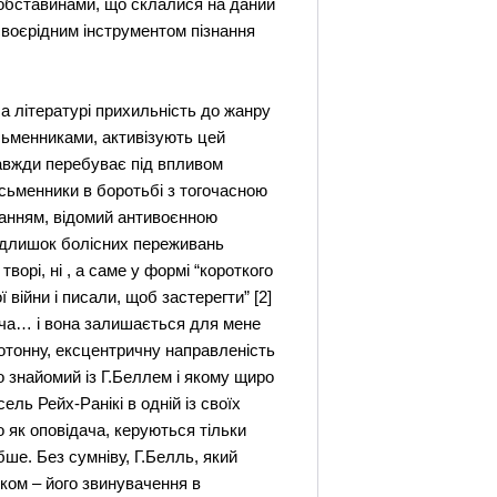
 обставинами, що склалися на даний
 своєрідним інструментом пізнання
ла літературі прихильність до жанру
исьменниками, активізують цей
завжди перебуває під впливом
исьменники в боротьбі з тогочасною
данням, відомий антивоєнною
надлишок болісних переживань
ворі, ні , а саме у формі “короткого
війни і писали, щоб застерегти” [2]
ижча… і вона залишається для мене
нотонну, ексцентричну направленість
о знайомий із Г.Беллем і якому щиро
ель Рейх-Ранікі в одній із своїх
о як оповідача, керуються тільки
бше. Без сумніву, Г.Белль, який
иком – його звинувачення в