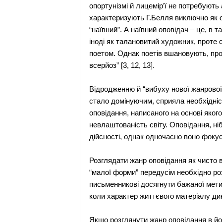
опортунізмі й лицемір’ї не потребують
характеризують Г.Белля виключно як о
“наївний”. А наївний оповідач – це, в 
іноді як талановитий художник, проте
поетом. Однак поетів вшановують, про
всерйоз” [3, 12, 13].
Відродженню й “вибуху нової жанрової 
стало домінуючим, сприяла необхідність
оповідання, написаного на основі яког
невлаштованість світу. Оповідання, ні
дійсності, однак одночасно воно фокус
Розглядати жанр оповідання як чисто 
“малої форми” передусім необхідно роз
письменникові досягнути бажаної мети
коли характер життєвого матеріалу дик
Якщо розглянути жанр оповідання в йог