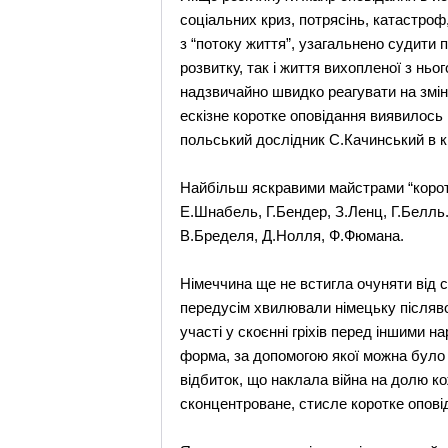
соціальних криз, потрясінь, катастроф
з “потоку життя”, узагальнено судити 
розвитку, так і життя вихопленої з нь
надзвичайно швидко реагувати на зміни
ескізне коротке оповідання виявилось
польський дослідник С.Качинський в кн
Найбільш яскравими майстрами “коротко
Е.Шнабель, Г.Бендер, З.Ленц, Г.Белль.
В.Бределя, Д.Нолля, Ф.Фюмана.
Німеччина ще не встигла очуняти від ст
передусім хвилювали німецьку післяв
участі у скоєнні гріхів перед іншими 
форма, за допомогою якої можна було 
відбиток, що наклала війна на долю к
сконцентроване, стисле коротке оповід