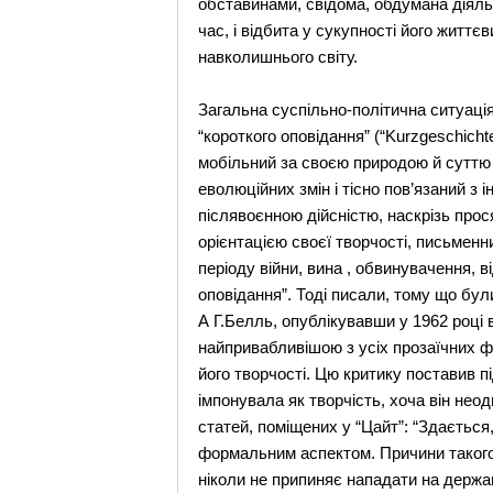
обставинами, свідома, обдумана діяль
час, і відбита у сукупності його житт
навколишнього світу.
Загальна суспільно-політична ситуація
“короткого оповідання” (“Kurzgeschich
мобільний за своєю природою й суттю 
еволюційних змін і тісно пов’язаний з
післявоєнною дійсністю, наскрізь про
орієнтацією своєї творчості, письмен
періоду війни, вина , обвинувачення, в
оповідання”. Тоді писали, тому що бул
А Г.Белль, опублікувавши у 1962 році
найпривабливішою з усіх прозаїчних ф
його творчості. Цю критику поставив п
імпонувала як творчість, хоча він неод
статей, поміщених у “Цайт”: “Здається
формальним аспектом. Причини такого р
ніколи не припиняє нападати на держав