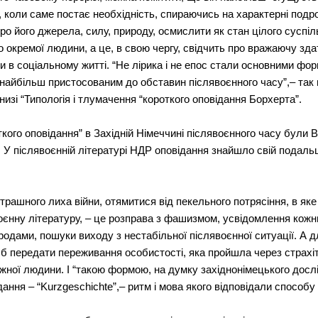
, коли саме постає необхідність, спираючись на характерні подро
про його джерела, силу, природу, осмислити як стан цілого суспі
ого окремої людини, а це, в свою чергу, свідчить про вражаючу зд
 в соціальному житті. “Не лірика і не епос стали основними фор
 найбільш пристосованим до обставин післявоєнного часу”,– так
изі “Типологія і тлумачення “короткого оповідання Борхерта”.
го оповідання” в Західній Німеччині післявоєнного часу були В.
 У післявоєнній літературі НДР оповідання знайшло свій подальш
рашного лиха війни, отямитися від пекельного потрясіння, в яке ї
оєнну літературу, – це розправа з фашизмом, усвідомлення кож
народами, пошуки виходу з нестабільної післявоєнної ситуації. А 
б передати переживання особистості, яка пройшла через страхітт
ожної людини. І “такою формою, на думку західнонімецького досл
ання – “Kurzgeschichte”,– ритм і мова якого відповідали способу