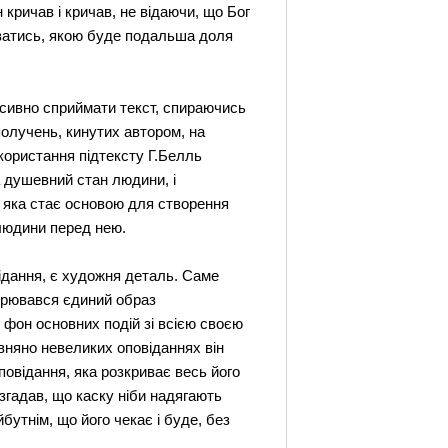
 кричав і кричав, не відаючи, що Бог
уватись, якою буде подальша доля
нсивно сприймати текст, спираючись
получень, кинутих автором, на
користання підтексту Г.Белль
а душевний стан людини, і
и, яка стає основою для створення
 людини перед нею.
ідання, є художня деталь. Саме
ворювався єдиний образ
фон основних подій зі всією своєю
вняно невеликих оповіданнях він
овідання, яка розкриває весь його
 згадав, що каску ніби надягають
бутнім, що його чекає і буде, без