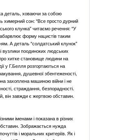
ака деталь, ховаючи за собою
йсь химерний сон: “Все просто дурний
атського клунка” читаємо речення: “У
 забарвлює форму нацистів таким
ням. А деталь “солдатський клунок”
тні вузлики поодиноких людських
ь про хитке становище людини на
дії у Г.Белля розгортаються на
ебракування, душевної збентеженості,
она захоплена машиною війни і не
чності, страждання, безпорадності.
ой, він завжди є жертвою обставин.
ізними іменами і показана в різних
 обставин. Зображається нужда
чуттів і моральних критеріїв. Як і