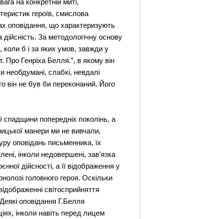
ага на конкретній миті,
ктеристик героїв, смислова
ках оповідання, що характеризують
а дійсність. За методологічну основу
 коли б і за яких умов, завжди у
т. Про Генріха Белля.”, в якому він
и необдумані, слабкі, невдалі
о він не був би переконаний. Його
ї спадщини попередніх поколінь, а
ницької манери ми не вивчали,
уру оповідань письменника, їх
лені, інколи недовершені, зав’язка
нної дійсності, а її відображення у
нолозі головного героя. Оскільки
відображенні світосприйняття
 Деякі оповідання Г.Белля
іях, інколи навіть перед лицем