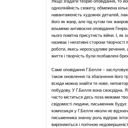
Якщо згадати теорію оповідання, то йо
однолінійність сюжету, обмежена кільк
навантаженість художніх деталей, лак
його як жанр, але під кутом тих жанро
візьмемо антивоєнні оповідання Генріха
нього помітна присутність війни. І, як
називає і негативні сторони творчості
роботи, якесь нерозсудливе речення, а
життя і творчість були позбавлені брехні
Саме оповідання Г.Белля – заслуговую
також оновлення та збагачення його тр
всюди можна знайти те нове, неповтор
побудову. У Г.Белля вона своєрідна. Я
часто міститься десь поза межами твор
свідомості людини, письменник будує 
композиція у Г.Белля ніколи не відзн
письменника значну роль відіграє інто
вирізняються і логічною недовершеніст