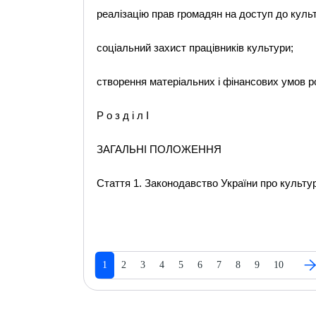
реалізацію прав громадян на доступ до куль
соціальний захист працівників культури;
створення матеріальних і фінансових умов р
Р о з д і л I
ЗАГАЛЬНІ ПОЛОЖЕННЯ
Стаття 1. Законодавство України про культу
1
2
3
4
5
6
7
8
9
10