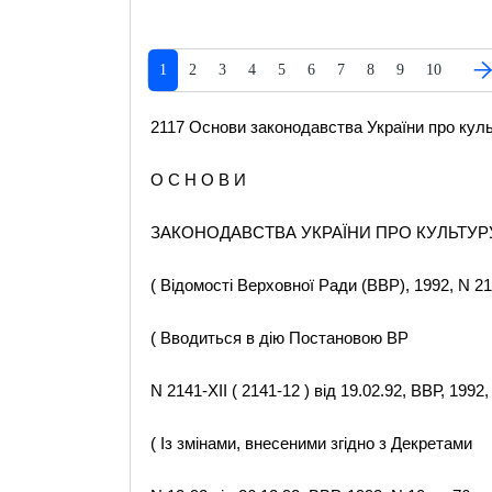
1
2
3
4
5
6
7
8
9
10
2117 Основи законодавства України про куль
О С Н О В И
ЗАКОНОДАВСТВА УКРАЇНИ ПРО КУЛЬТУР
( Відомості Верховної Ради (ВВР), 1992, N 21,
( Вводиться в дію Постановою ВР
N 2141-XII ( 2141-12 ) від 19.02.92, ВВР, 1992, 
( Із змінами, внесеними згідно з Декретами