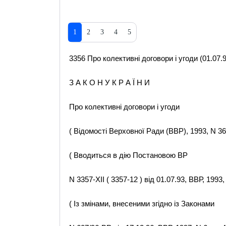
1
2
3
4
5
3356 Про колективні договори і угоди (01.07.9
З А К О Н У К Р А Ї Н И
Про колективні договори і угоди
( Відомості Верховної Ради (ВВР), 1993, N 36,
( Вводиться в дію Постановою ВР
N 3357-XII ( 3357-12 ) від 01.07.93, ВВР, 1993, 
( Із змінами, внесеними згідно із Законами