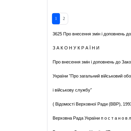
1
2
3625 Про внесення змін і доповнень до
З А К О Н У К Р А Ї Н И
Про внесення змін і доповнень до Зак
України "Про загальний військовий обо
і військову службу"
( Відомості Верховної Ради (ВВР), 1993,
Верховна Рада України п о с т а н о в л