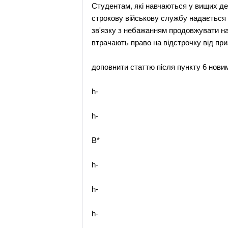
Студентам, які навчаються у вищих де
строкову військову службу надається о
зв'язку з небажанням продовжувати нав
втрачають право на відстрочку від при
доповнити статтю після пункту 6 новим
h-
h-
B*
h-
h-
h-