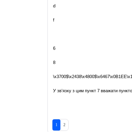
d
f
6
8
\x3700$\x2438\x4800$\x6467\x0B1EE\x1
У зв'язку з цим пункт 7 вважати пункто
1
2