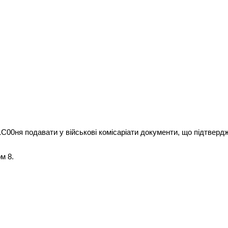
C00ня подавати у військові комісаріати документи, що підтвердж
м 8.