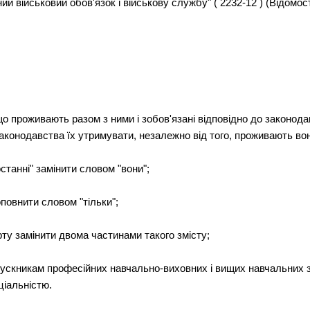
й військовий обов'язок і військову службу" ( 2232-12 ) (Відомост
"що проживають разом з ними і зобов'язані відповідно до законода
аконодавства їх утримувати, незалежно від того, проживають вон
останні" замінити словом "вони";
оповнити словом "тільки";
ерту замінити двома частинами такого змісту;
пускникам професійних навчально-виховних і вищих навчальних з
ціальністю.