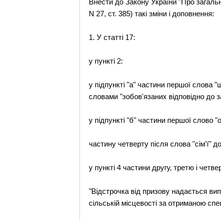
Внести до Закону України "Про загальни
N 27, ст. 385) такі зміни і доповнення:
1. У статті 17:
у пункті 2:
у підпункті "а" частини першої слова 
словами "зобов'язаних відповідно до з
у підпункті "б" частини першої слово "
частину четверту після слова "сім'ї" д
у пункті 4 частини другу, третю і четв
"Відстрочка від призову надається ви
сільській місцевості за отриманою спе