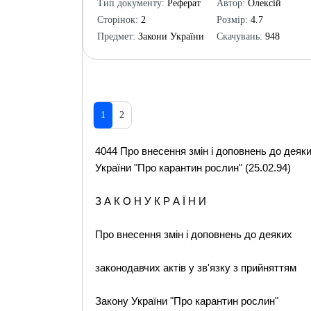
Тип документу:
Реферат
Автор:
Олексій
Сторінок:
2
Розмір:
4.7
Предмет:
Закони України
Скачувань:
948
1
2
4044 Про внесення змін і доповнень до деяки
України "Про карантин рослин" (25.02.94)
З А К О Н У К Р А Ї Н И
Про внесення змін і доповнень до деяких
законодавчих актів у зв'язку з прийняттям
Закону України "Про карантин рослин"