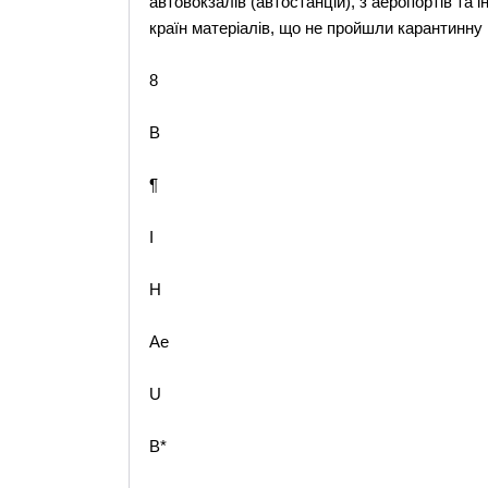
автовокзалів (автостанцій), з аеропортів та 
країн матеріалів, що не пройшли карантинну 
8
B
¶
I
H
Ae
U
B*