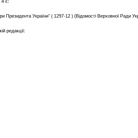
 я є:
и Президента України" ( 1297-12 ) (Відомості Верховної Ради Україн
ій редакції: