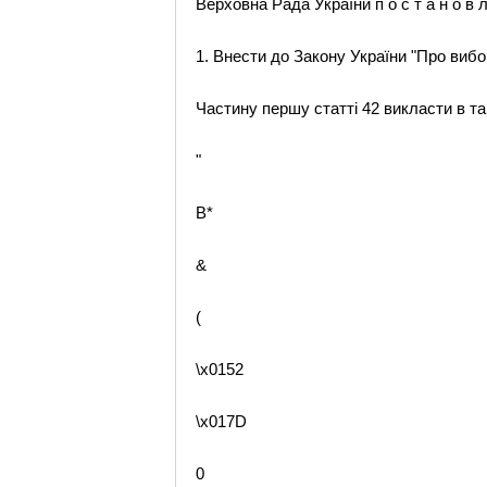
Верховна Рада України п о с т а н о в л
1. Внести до Закону України "Про вибор
Частину першу статті 42 викласти в так
"
B*
&
(
\x0152
\x017D
0