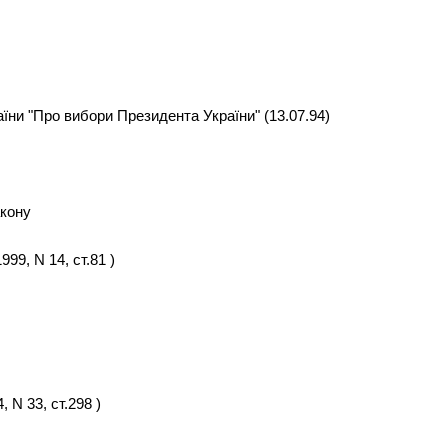
їни "Про вибори Президента України" (13.07.94)
акону
999, N 14, ст.81 )
 N 33, ст.298 )