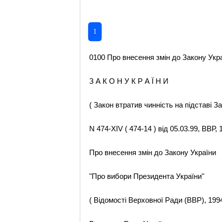
1
0100 Про внесення змін до Закону Укра
З А К О Н У К Р А Ї Н И
( Закон втратив чинність на підставі З
N 474-XIV ( 474-14 ) від 05.03.99, ВВР, 1
Про внесення змін до Закону України
"Про вибори Президента України"
( Відомості Верховної Ради (ВВР), 1994,