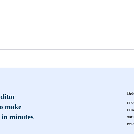
Веб
ditor
ПРО
to make
РЕК
 in minutes
ЗВО
КОН