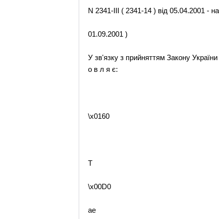
N 2341-III ( 2341-14 ) від 05.04.2001 - 
01.09.2001 )
У зв'язку з прийняттям Закону України
о в л я є:
\x0160
T
\x00D0
ae