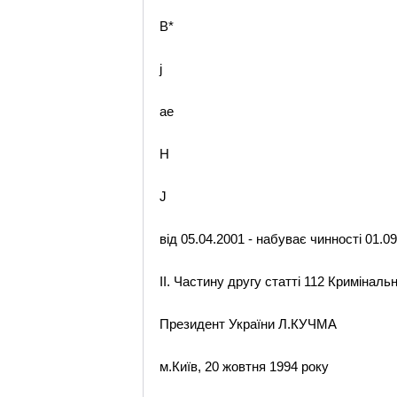
B*
j
ae
H
J
від 05.04.2001 - набуває чинності 01.09
II. Частину другу статті 112 Кримінал
Президент України Л.КУЧМА
м.Київ, 20 жовтня 1994 року