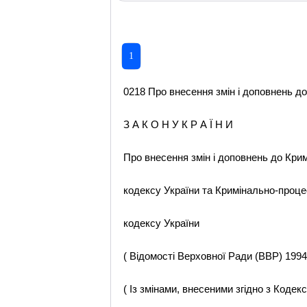
1
0218 Про внесення змін і доповнень д
З А К О Н У К Р А Ї Н И
Про внесення змін і доповнень до Кри
кодексу України та Кримінально-проц
кодексу України
( Відомості Верховної Ради (ВВР) 1994,
( Із змінами, внесеними згідно з Кодек