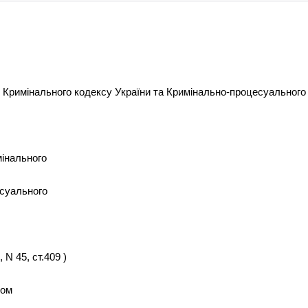
о Кримінального кодексу України та Кримінально-процесуального 
мінального
есуального
 N 45, ст.409 )
сом