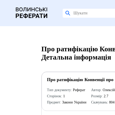
Про ратифікацію Конвен
Детальна інформація
Про ратифікацію Конвенції про о
Тип документу:
Реферат
Автор:
Олексі
Сторінок:
1
Розмір:
2.7
Предмет:
Закони України
Скачувань:
804