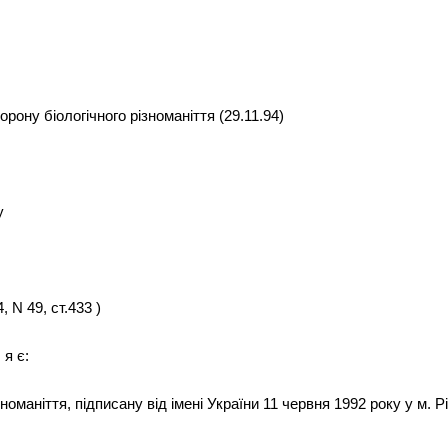
рону біологічного різноманіття (29.11.94)
у
 N 49, ст.433 )
 я є:
номаніття, підписану від імені України 11 червня 1992 року у м. Р