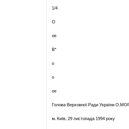
1/4
O
oe
B*
o
o
oe
Голова Верховної Ради України О.М
м. Київ, 29 листопада 1994 року