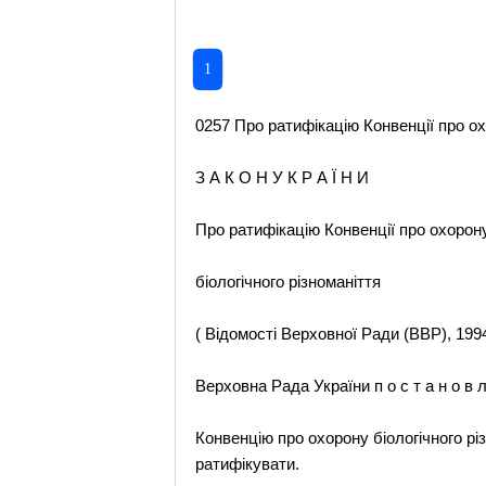
1
0257 Про ратифікацію Конвенції про охо
З А К О Н У К Р А Ї Н И
Про ратифікацію Конвенції про охорон
біологічного різноманіття
( Відомості Верховної Ради (ВВР), 1994,
Верховна Рада України п о с т а н о в л
Конвенцію про охорону біологічного різ
ратифікувати.