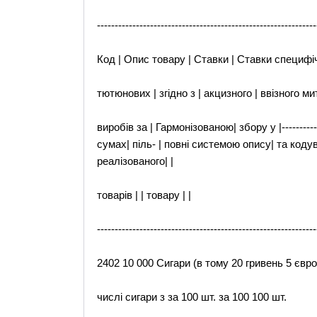
--------------------------------------------------------------
Код | Опис товару | Ставки | Ставки специфі
тютюнових | згідно з | акцизного | ввізного ми
виробів за | Гармонізованою| збору у |--------
сумах| піль- | повні системою опису| та кодува
реалізованого| |
товарів | | товару | |
--------------------------------------------------------------
2402 10 000 Сигари (в тому 20 гривень 5 євро
числі сигари з за 100 шт. за 100 100 шт.