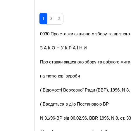
1
2
3
0030 Про ставки акцизного збору та ввізного
З А К О Н У К Р А Ї Н И
Про ставки акцизного збору та ввізного мита
на тютюнові вироби
( Відомості Верховної Ради (ВВР), 1996, N 8, с
( Вводиться в дію Постановою ВР
N 31/96-ВР від 06.02.96, ВВР, 1996, N 8, ст. 33