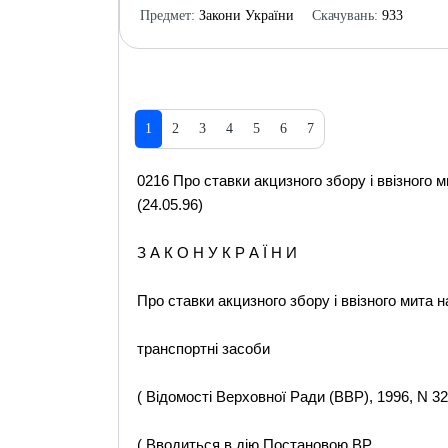
Предмет:
Закони України
Скачувань:
933
1
2
3
4
5
6
7
0216 Про ставки акцизного збору і ввізного м
(24.05.96)
З А К О Н У К Р А Ї Н И
Про ставки акцизного збору і ввізного мита н
транспортні засоби
( Відомості Верховної Ради (ВВР), 1996, N 32,
( Вводиться в дію Постановою ВР