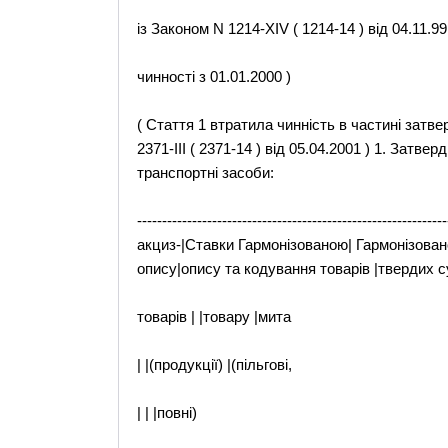
із Законом N 1214-XIV ( 1214-14 ) від 04.11.9
чинності з 01.01.2000 )
( Стаття 1 втратила чинність в частині затве
2371-III ( 2371-14 ) від 05.04.2001 ) 1. Затве
транспортні засоби:
-----------------------------------------------------
акциз-|Ставки Гармонізованою| Гармонізован
опису|опису та кодування товарів |твердих су
товарів | |товару |мита
| |(продукції) |(пільгові,
| | |повні)