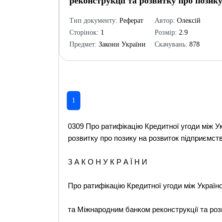
реконструкції та розвитку про позику
Тип документу:
Реферат
Автор:
Олексій
Сторінок:
1
Розмір:
2.9
Предмет:
Закони України
Скачувань:
878
1
0309 Про ратифікацію Кредитної угоди між У
розвитку про позику на розвиток підприємств 
З А К О Н У К Р А Ї Н И
Про ратифікацію Кредитної угоди між Україн
та Міжнародним банком реконструкції та роз