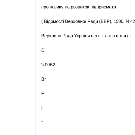
про позику на розвиток підприємств
( Відомості Верховної Ради (ВВР), 1996, N 42,
Верховна Рада України п о с т а н о в л я є:
D
\x00B2
B*
F
H
°