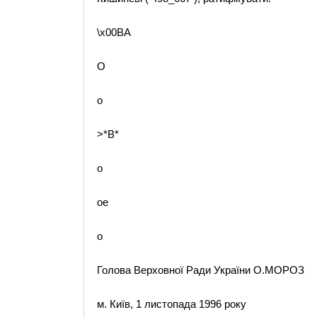
\x00BA
O
o
>*B*
o
oe
o
Голова Верховної Ради України О.МОРОЗ
м. Київ, 1 листопада 1996 року