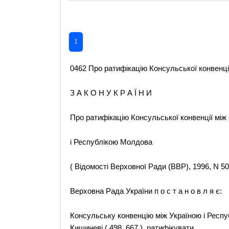
1
0462 Про ратифікацію Консульської конвенції
З А К О Н У К Р А Ї Н И
Про ратифікацію Консульської конвенції між
і Республікою Молдова
( Відомості Верховної Ради (ВВР), 1996, N 50,
Верховна Рада України п о с т а н о в л я є:
Консульську конвенцію між Україною і Респу
Кишиневі ( 498_667 ), ратифікувати.