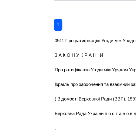
1
0511 Про ратифікацію Угоди між Урядом
З А К О Н У К Р А Ї Н И
Про ратифікацію Угоди між Урядом Ук
Ізраїль про заохочення та взаємний за
( Відомості Верховної Ради (ВВР), 1997,
Верховна Рада України п о с т а н о в л
‚