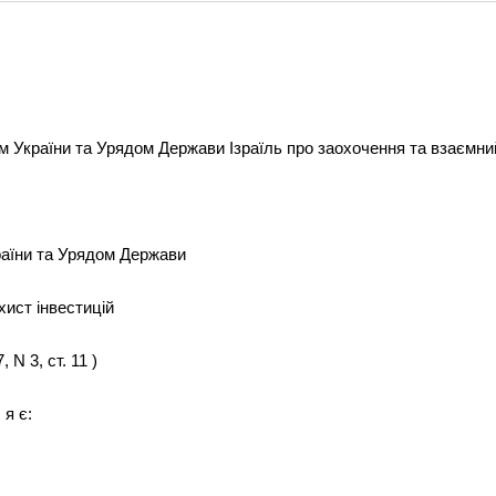
 України та Урядом Держави Ізраїль про заохочення та взаємний 
раїни та Урядом Держави
хист інвестицій
 N 3, ст. 11 )
 я є: