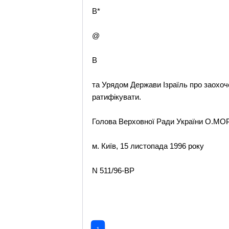
B*
@
B
та Урядом Держави Ізраїль про заохочен
ратифікувати.
Голова Верховної Ради України О.М
м. Київ, 15 листопада 1996 року
N 511/96-ВР