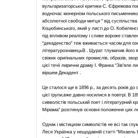
вульгаризаторської критики С. Єфремова по
водночас монернізм польського письменника 
абсолютної свободи митця “ від суспільства 
Коцюбинського, який у листі до О. Кобилянсь
під впливом реалізму і сливе вороже ставле
“декаденство” теж вживається часом для оз
літературознавецьВ . Щурат тлумачив його 
свіжих оригінальних промислів, образів, зворо
цієї течії лирични драму І. Франка “Зів’яле 
віршем Декадент .
Це сталося ще в 1896 р., за десять років до 
цієї групи,вже давно носилися в повітрі. В 18
сивволістів польський поет і літературний кр
Міріама” розглянув основні положення цих ле
Однак і містицизм символістів не всі так глу
Леся Українка у нещодавній статті “Міхаель 