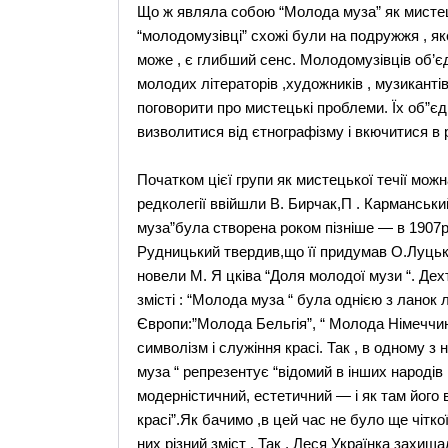
Що ж являла собою “Молода муза” як мисте
“молодомузівці” схожі були на подружжя , як
може , є глибший сенс. Молодомузівців об’є
молодих літераторів ,художників , музиканті
поговорити про мистецькі проблеми. Їх об”є
визволитися від єтнографізму і вкючитися в 
Початком цієї групи як мистецької течії можн
редколегії ввійшли В. Бирчак,П . Карманськи
муза”була створена роком пізніше — в 1907р
Рудницький твердив,що її придумав О.Луцьки
новели М. Я цківа “Доля молодої музи “. Дехто
змісті : “Молода муза “ була однією з ланок 
Європи:”Молода Бельгія”, “ Молода Німеччин
символізм і служіння красі. Так , в одному 
муза “ репрезентує “відомий в інших народів
модерністичний, естетичний — і як там його
красі”.Як бачимо ,в цей час не було ще чітко
них різний зміст . Так , Леся Українка захищ