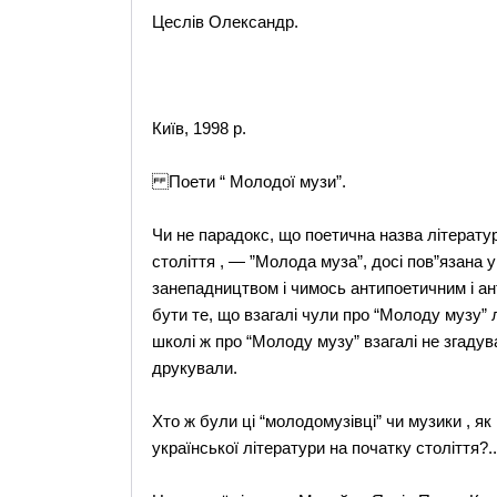
Цеслів Олександр.
Київ, 1998 р.
Поети “ Молодої музи”.
Чи не парадокс, що поетична назва літератур
століття , — ”Молода муза”, досі пов”язана у 
занепадництвом і чимось антипоетичним і ан
бути те, що взагалі чули про “Молоду музу” л
школі ж про “Молоду музу” взагалі не згадува
друкували.
Хто ж були ці “молодомузівці” чи музики , я
української літератури на початку століття?..