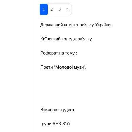
1
2
3
4
Державний комітет зв’язку України.
Київський коледж зв’язку.
Реферат на тему :
Поети “Молодої музи”.
Виконав студент
групи АЕЗ-81б