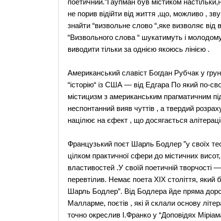
поетичний.”Гаупман був містиком настільки,н
не порив відійти від життя ,що, можливо , з
знайти “визвольне слово “,яке визволяє від 
“Визвольного слова “ шукатимуть і молодомузів
виводити тільки за однією якоюсь лінією .
Американський славіст Богдан Рубчак у грун
“історію“ із США — від Едгара По який по-св
містицизм з американським прагматичним пі
неспонтанний вияв чуттів , а твердий розраху
націлює на єфект , що досягається алітераці
Французький поєт Шарль Бодлер ”у своїх теор
цілком практичної сфери до містичних висот,
властивостей .У своїй поетичній творчості — 
перевтілив. Немає поета ХІХ століття, який 
Шарль Бодлер”. Від Бодлера йде пряма дор
Малларме, поєтів , які й склали основу літер
точно окреслив І.Франко у “Доповідях Міріам