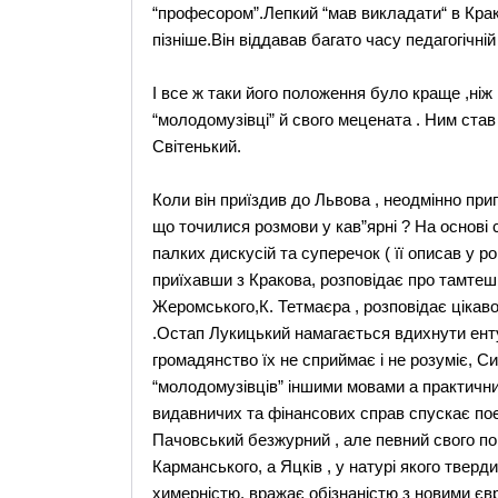
“професором”.Лепкий “мав викладати“ в Крак
пізніше.Він віддавав багато часу педагогічній
І все ж таки його положення було краще ,ніж
“молодомузівці” й свого мецената . Ним ста
Світенький.
Коли він приїздив до Львова , неодмінно при
що точилися розмови у кав”ярні ? На основі
палких дискусій та суперечок ( її описав у ром
приїхавши з Кракова, розповідає про тамтеш
Жеромського,К. Тетмаєра , розповідає цікав
.Остап Лукицький намагається вдихнути ентуз
громадянство їх не сприймає і не розуміє, С
“молодомузівців” іншими мовами а практичн
видавничих та фінансових справ спускає пое
Пачовський безжурний , але певний свого пок
Карманського, а Яцків , у натурі якого тверд
химерністю, вражає обізнаністю з новими євро