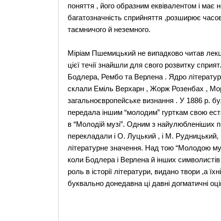
поняття , його образним еквівалентом і має 
багатозначність сприйняття ,розширює часов
таємничого й неземного.
Міріам Пшемицький не випадково читав лекції
цієї течії знайшли для свого розвитку сприят
Бодлера, Рембо та Верлена . Ядро літературн
склали Еміль Верхарн , Жорж Розенбах , Мор
загальноєвропейське визнання . У 1886 р. бу
передала іншим “молодим” гурткам свою еста
в “Молодій музі”. Одним з найулюбленіших п
перекладали і О. Луцький , і М. Рудницький, 
літературне значення. Над тою “Молодою му
коли Бодлера і Верлена й інших символистів
роль в історії літератури, видано твори ,а ї
буквально донедавна ці давні догматичні оці