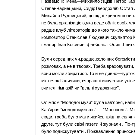
Назвемо їх імена—Михайло Яцків,Петро Кар
СтепанЧарнецький, СидірТвердохліб Остап Лу
Михайло Рудницький,що під її крилом почина
не була організаціею,яка веде облік своїх ч
радше клуб літераторів,до якого тяжіло чим
композитор Станіслав Людкевич,скульптор 
і маляр Іван Косинин, флейоніст Осип Шпитко
Були серед них чи,радше,коло них богемісти
розмовах, а не в творах. Треба враховувати
вони могли збиратися. То й не дивно—гурток 
містечок Галичини, вчорашні випусники уніве
вчителі гімназій чи ”вільні художники”.
Олімпом “Молодої музи” була кав’ярня, нап
Кав’ярня “молодомузівців” — “Монополь”. Мі
сюди, треба було мати якийсь гріш на склянку
друге, тут були свіжі газети й журнали . По-
було подискутувати . Пожвавлення приносив