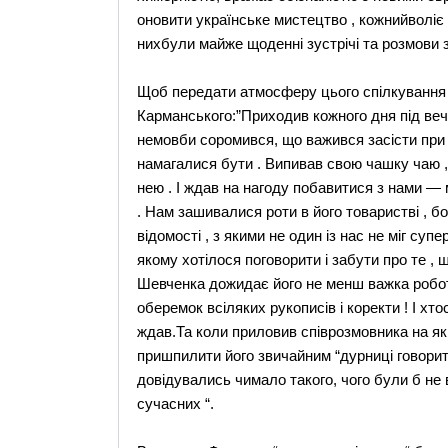
оновити українське мистецтво , кожнийволіє 
нихбули майже щоденні зустрічі та розмови 
Щоб передати атмосферу цього спілкування , 
Карманського:”Приходив кожного дня під веч
немовби соромився, що важився засісти при 
намагалися бути . Випивав свою чашку чаю , 
нею . І ждав на нагоду побавитися з нами —
. Нам зашивалися роти в його товаристві , бо
відомості , з якими не один із нас не міг су
якому хотілося поговорити і забути про те , щ
Шевченка дожидає його не менш важка робота
оберемок всіляких рукописів і коректи ! І хто
ждав.Та коли приловив співрозмовника на які
пришпилити його звичайним “дурниці говорите
довідувались чимало такого, чого були б не ви
сучасних “.