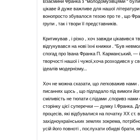
Взаємини Франка з “молодомузівцями “ були
цікаве й дуже важливе для нашої літератури 
вонопросто збувалося тезою про те , що Фра
групи , так і твори її представників.
Критикував , і різко , хоч завжди цікавився 
відгукувався на нові їхні книжки . “Був нев
спогад про Івана Франка П. Карманський, — 
творчості нашої і чужої,хоча розходився у с
ідеалів модернізму...
Хоч не можна сказати, що легковажив нами .
писаннях щось , що підпадало під вимоги його
сміливість не тюпати слідами ,споривз нами
сторінку цієї суперечки — думку І.Франка. Д
процесів, які відбувалися на початку ХХ ст. в 
західноукраїнських землях зокрема, потрібно
усій його повноті , послухати обидві брати, як