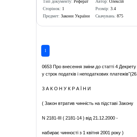
Тип документу:
Реферат
Автор:
Олексій
Сторінок:
1
Розмір:
3.4
Предмет:
Закони України
Скачувань:
875
1
0653 Про внесення зміни до статті 4 Декрету
у строк податків і неподаткових платежів"(26
З А К О Н У К Р А Ї Н И
( Закон втратив чинність на підставі Закону
N 2181-III ( 2181-14 ) від 21.12.2000 -
набирає чинності з 1 квітня 2001 року )