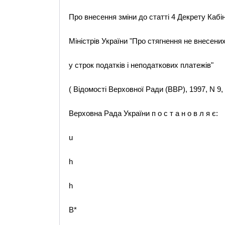
Про внесення зміни до статті 4 Декрету Кабі
Міністрів України "Про стягнення не внесени
у строк податків і неподаткових платежів"
( Відомості Верховної Ради (ВВР), 1997, N 9, 
Верховна Рада України п о с т а н о в л я є:
u
h
h
B*