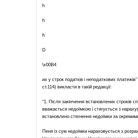
h
h
h
D
\x00B4
их у строк податків і неподаткових платежів"
ст.114) викласти в такій редакції:
"1. Після закінчення встановлених строків с
вважається недоїмкою і стягується з нараху
встановлено стягнення недоїмки за окремим
Пеня із сум недоїмки нараховується з розрах