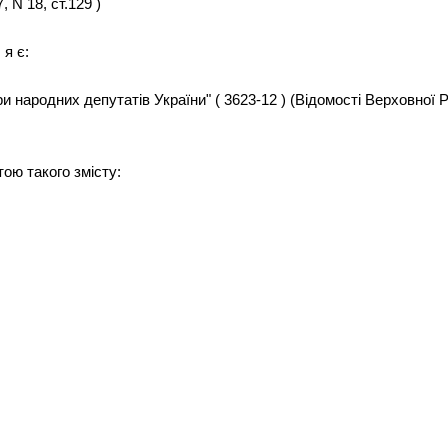
 N 18, ст.129 )
 я є:
и народних депутатів України" ( 3623-12 ) (Відомості Верховної Ра
ою такого змісту: