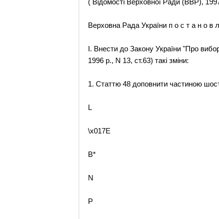
( Відомості Верховної Ради (ВВР), 1997,
Верховна Рада України п о с т а н о в л
I. Внести до Закону України "Про вибор
1996 р., N 13, ст.63) такі зміни:
1. Статтю 48 доповнити частиною шост
L
\x017E
B*
N
P