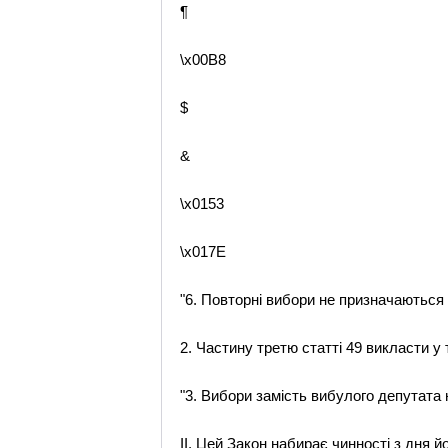
¶
\x00B8
$
&
\x0153
\x017E
"6. Повторні вибори не призначаються 
2. Частину третю статті 49 викласти у т
"3. Вибори замість вибулого депутата 
II. Цей Закон набирає чинності з дня й