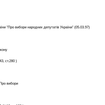
їни "Про вибори народних депутатів України" (05.03.97)
акону
3, ст.280 )
"Про вибори