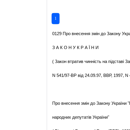
1
0129 Про внесення змін до Закону Укра
З А К О Н У К Р А Ї Н И
( Закон втратив чинність на підставі З
N 541/97-ВР від 24.09.97, ВВР, 1997, N 4
Про внесення змін до Закону України 
народних депутатів України"