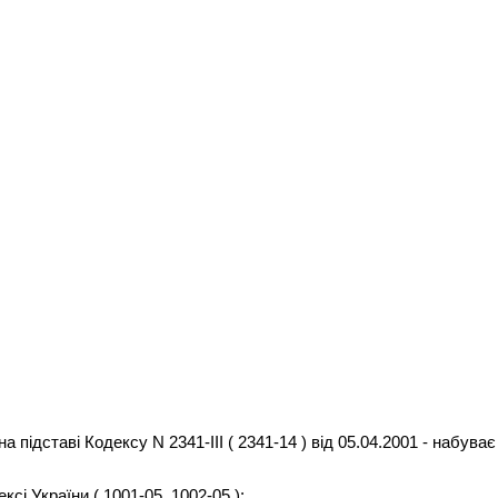
на підставі Кодексу N 2341-III ( 2341-14 ) від 05.04.2001 - набуває
сі України ( 1001-05, 1002-05 ):