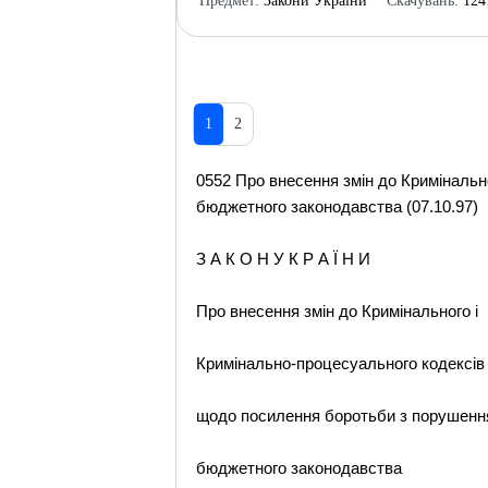
Предмет:
Закони України
Скачувань:
124
1
2
0552 Про внесення змін до Криміналь
бюджетного законодавства (07.10.97)
З А К О Н У К Р А Ї Н И
Про внесення змін до Кримінального і
Кримінально-процесуального кодексів
щодо посилення боротьби з порушен
бюджетного законодавства