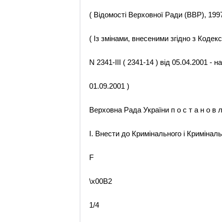
( Відомості Верховної Ради (ВВР), 1997,
( Із змінами, внесеними згідно з Кодек
N 2341-III ( 2341-14 ) від 05.04.2001 - 
01.09.2001 )
Верховна Рада України п о с т а н о в л
I. Внести до Кримінального і Криміналь
F
\x00B2
1/4