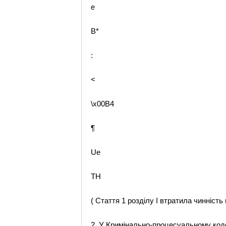
e
B*
:
<
\x00B4
¶
Ue
TH
( Стаття 1 розділу I втратила чинність 
2. У Кримінально-процесуальному кодек