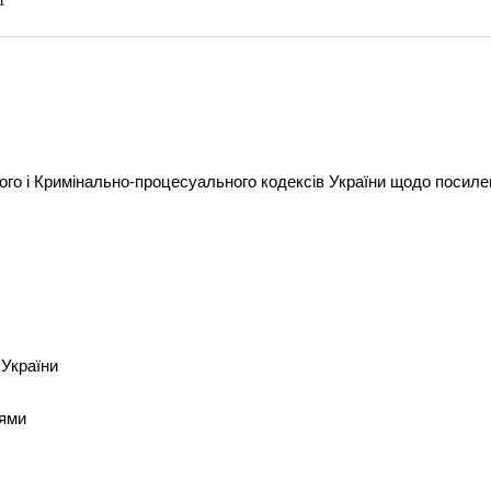
1
ного і Кримінально-процесуального кодексів України щодо посил
 України
нями