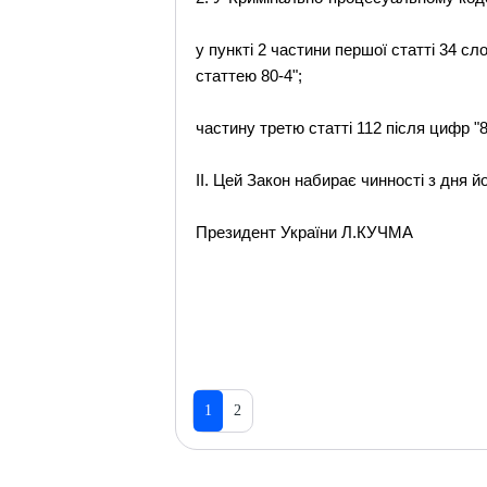
у пункті 2 частини першої статті 34 сл
статтею 80-4";
частину третю статті 112 після цифр "
II. Цей Закон набирає чинності з дня й
Президент України Л.КУЧМА
1
2