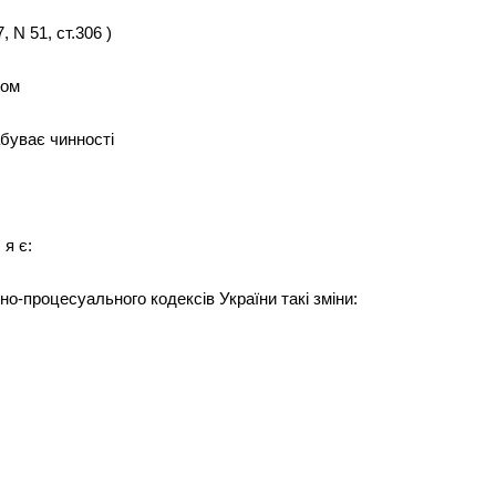
 N 51, ст.306 )
сом
набуває чинності
 я є:
но-процесуального кодексів України такі зміни: