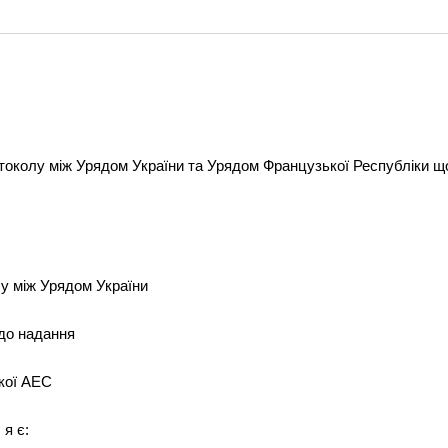
токолу між Урядом України та Урядом Французької Республіки щ
у між Урядом України
до надання
ької АЕС
 я є: