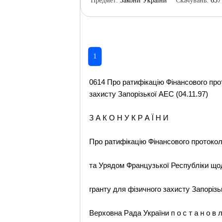
Предмет:
Закони України
Скачувань:
657
1
0614 Про ратифікацію Фінансового про
захисту Запорізької АЕС (04.11.97)
З А К О Н У К Р А Ї Н И
Про ратифікацію Фінансового протокол
та Урядом Французької Республіки що
гранту для фізичного захисту Запоріз
Верховна Рада України п о с т а н о в л