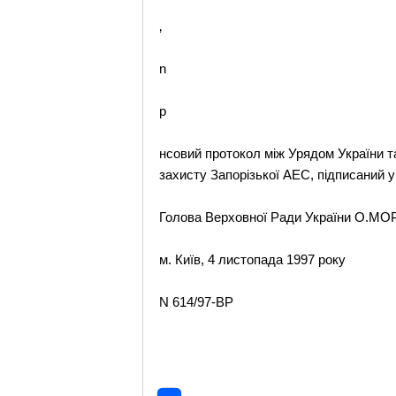
‚
n
p
нсовий протокол між Урядом України т
захисту Запорізької АЕС, підписаний у 
Голова Верховної Ради України О.М
м. Київ, 4 листопада 1997 року
N 614/97-ВР