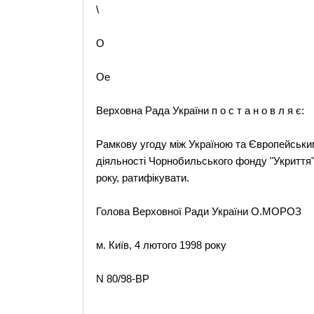
\
O
Oe
Верховна Рада України п о с т а н о в л я є:
Рамкову угоду між Україною та Європейським
діяльності Чорнобильського фонду "Укриття" 
року, ратифікувати.
Голова Верховної Ради України О.МОРОЗ
м. Київ, 4 лютого 1998 року
N 80/98-ВР