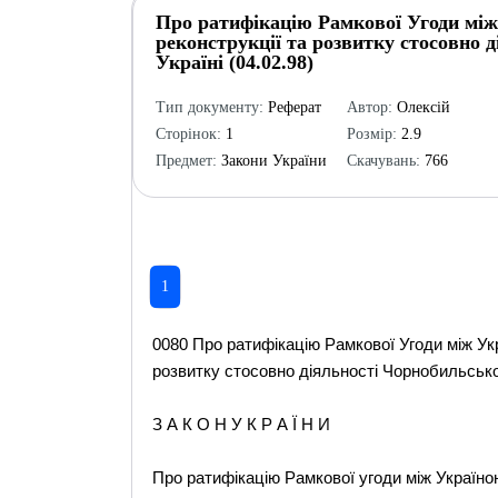
Про ратифікацію Рамкової Угоди мі
реконструкції та розвитку стосовно 
Україні (04.02.98)
Тип документу:
Реферат
Автор:
Олексій
Сторінок:
1
Розмір:
2.9
Предмет:
Закони України
Скачувань:
766
1
0080 Про ратифікацію Рамкової Угоди між Ук
розвитку стосовно діяльності Чорнобильськог
З А К О Н У К Р А Ї Н И
Про ратифікацію Рамкової угоди між Україно