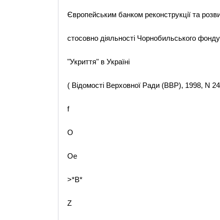
Європейським банком реконструкції та розв
стосовно діяльності Чорнобильського фонду
"Укриття" в Україні
( Відомості Верховної Ради (ВВР), 1998, N 24,
f
O
Oe
>*B*
Z