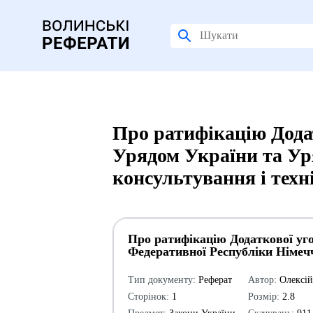
Про ратифікацію Додат
Урядом України та Ур
консультування і техн
Про ратифікацію Додаткової уго
Федеративної Республіки Німечч
Тип документу:
Реферат
Автор:
Олексі
Сторінок:
1
Розмір:
2.8