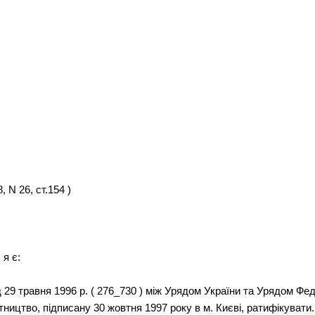
 N 26, ст.154 )
 я є:
 29 травня 1996 р. ( 276_730 ) між Урядом України та Урядом Ф
тництво, підписану 30 жовтня 1997 року в м. Києві, ратифікувати.