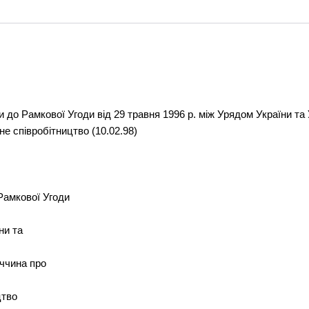
и до Рамкової Угоди від 29 травня 1996 р. між Урядом України т
не співробітництво (10.02.98)
Рамкової Угоди
ни та
ччина про
цтво