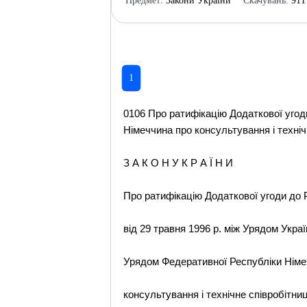
Предмет:
Закони України
Скачувань:
911
1
0106 Про ратифікацію Додаткової угод
Німеччина про консультування і техніч
З А К О Н У К Р А Ї Н И
Про ратифікацію Додаткової угоди до 
від 29 травня 1996 р. між Урядом Украї
Урядом Федеративної Республіки Німе
консультування і технічне співробітни