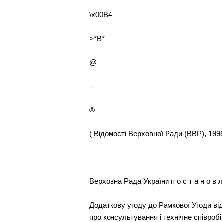
\x00B4
>*B*
@
¬
®
( Відомості Верховної Ради (ВВР), 1998,
Верховна Рада України п о с т а н о в л
Додаткову угоду до Рамкової Угоди від
про консультування і технічне співробі