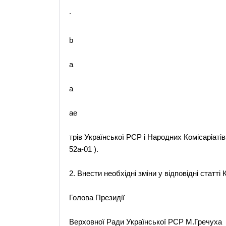
`
b
a
a
ae
трів Української РСР і Народних Комісаріаті
52а-01 ).
2. Внести необхідні зміни у відповідні статті
Голова Президії
Верховної Ради Української РСР М.Гречуха