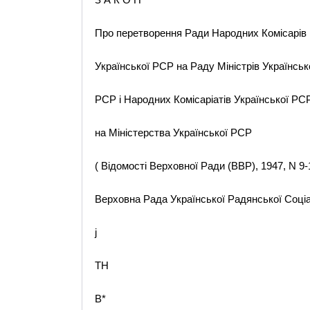
Про перетворення Ради Народних Комісарів
Української РСР на Раду Міністрів Українськ
РСР і Народних Комісаріатів Української РС
на Міністерства Української РСР
( Відомості Верховної Ради (ВВР), 1947, N 9-1
Верховна Рада Української Радянської Соціалі
j
TH
B*