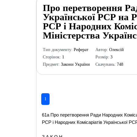
Про перетворення Ра
Української РСР на Р
РСР і Народних Коміс
Міністерства Українс
Тип документу:
Реферат
Автор:
Олексій
Сторінок:
1
Розмір:
3
Предмет:
Закони України
Скачувань:
748
1
61а Про перетворення Ради Народних Комісар
РСР і Народних Комісаріатів Української РСР
З А К О Н