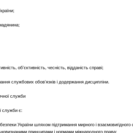
країни;
омадянина;
ивність, об'єктивність, чесність, відданість справі;
нання службових обов'язків і додержання дисципліни.
ичної служби
 служби є:
 безпеки України шляхом підтримання мирного і взаємовигідного 
льновизнаними принципами і нормами міжнародного права;