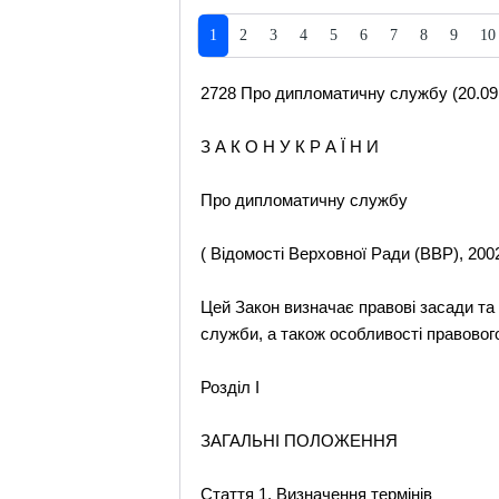
1
2
3
4
5
6
7
8
9
10
2728 Про дипломатичну службу (20.09
З А К О Н У К Р А Ї Н И
Про дипломатичну службу
( Відомості Верховної Ради (ВВР), 2002,
Цей Закон визначає правові засади та
служби, а також особливості правовог
Розділ I
ЗАГАЛЬНІ ПОЛОЖЕННЯ
Стаття 1. Визначення термінів