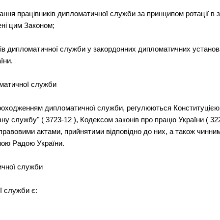
ання працівників дипломатичної служби за принципом ротації в
ені цим Законом;
ків дипломатичної служби у закордонних дипломатичних установ
їни.
оматичної служби
проходженням дипломатичної служби, регулюються Конституцією У
у службу" ( 3723-12 ), Кодексом законів про працю України ( 32
о-правовими актами, прийнятими відповідно до них, а також чинн
ною Радою України.
ичної служби
 служби є: