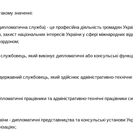
такому значенні:
дипломатична служба) - це професійна діяльність громадян Укра
, захист національних інтересів України у сфері міжнародних відн
кордоном;
службовець, який виконує дипломатичні або консульські функції 
- державний службовець, який здійснює адміністративно-технічне
пломатичні працівники та адміністративно-технічні працівники с
аїни - дипломатичні представництва та консульські установи Укр
ізаціях;