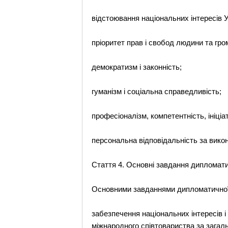
відстоювання національних інтересів У
пріоритет прав і свобод людини та гр
демократизм і законність;
гуманізм і соціальна справедливість;
професіоналізм, компетентність, ініціат
персональна відповідальність за вико
Стаття 4. Основні завдання дипломат
Основними завданнями дипломатичної
забезпечення національних інтересів і
міжнародного співтовариства за зага