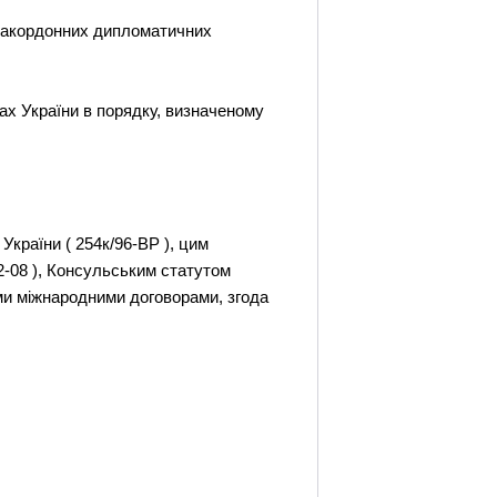
 закордонних дипломатичних
ах України в порядку, визначеному
країни ( 254к/96-ВР ), цим
2-08 ), Консульським статутом
ими міжнародними договорами, згода