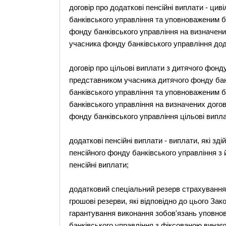
договір про додаткові пенсійні виплати - ци
банківського управління та уповноваженим б
фонду банківського управління на визначени
учасника фонду банківського управління дода
договір про цільові виплати з дитячого фонд
представником учасника дитячого фонду бан
банківського управління та уповноваженим б
банківського управління на визначених дого
фонду банківського управління цільові випла
додаткові пенсійні виплати - виплати, які з
пенсійного фонду банківського управління з 
пенсійні виплати;
додатковий спеціальний резерв страхування 
грошові резерви, які відповідно до цього 
гарантування виконання зобов'язань уповно
банківського управління з фіксованою винаг