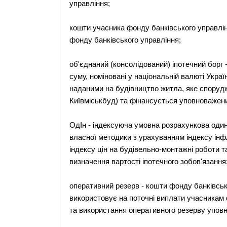
управління;
кошти учасника фонду банківського управлін
фонду банківського управління;
об'єднаний (консолідований) іпотечний борг
суму, номіновані у національній валюті Укра
наданими на будівництво житла, яке спорудж
Київміськбуд) та фінансується уповноважен
ОдІн - індексуюча умовна розрахункова один
власної методики з урахуванням індексу інфл
індексу цін на будівельно-монтажні роботи т
визначення вартості іпотечного зобов'язання
оперативний резерв - кошти фонду банківськ
використовує на поточні виплати учасникам
та використання оперативного резерву уповн