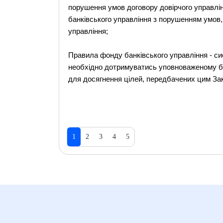
порушення умов договору довірчого управлін
банківського управління з порушенням умов
управління;
Правила фонду банківського управління - с
необхідно дотримуватись уповноваженому ба
для досягнення цілей, передбачених цим За
1
2
3
4
5