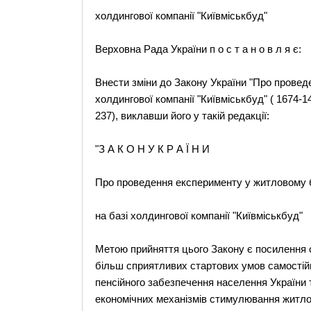
холдингової компанії "Київміськбуд"
Верховна Рада України п о с т а н о в л я є:
Внести зміни до Закону України "Про провед
холдингової компанії "Київміськбуд" ( 1674-14
237), виклавши його у такій редакції:
"З А К О Н У К Р А Ї Н И
Про проведення експерименту у житловому 
на базі холдингової компанії "Київміськбуд"
Метою прийняття цього Закону є посилення с
більш сприятливих стартових умов самостій
пенсійного забезпечення населення України 
економічних механізмів стимулювання житло