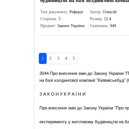
будівництві на базі холдингової компа
Тип документу:
Реферат
Автор:
Олексій
Сторінок:
5
Розмір:
12.4
Предмет:
Закони України
Скачувань:
949
1
2
3
4
5
3044 Про внесення змін до Закону України "
на базі холдингової компанії "Київміськбуд" (
З А К О Н У К Р А Ї Н И
Про внесення змін до Закону України "Про п
експерименту у житловому будівництві на ба