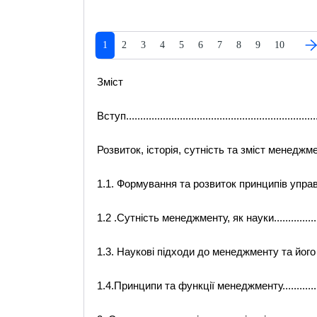
1
2
3
4
5
6
7
8
9
10
Зміст
Вступ.....................................................................
Розвиток, історія, сутність та зміст менеджме
1.1. Формування та розвиток принципів управління.....
1.2 .Сутність менеджменту, як науки.........................
1.3. Наукові підходи до менеджменту та його види ....
1.4.Принципи та функції менеджменту.......................