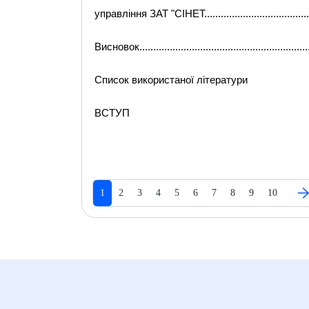
управління ЗАТ "СІНЕТ...........................................
Висновок...............................................................
Список використаної літератури
ВСТУП
1
2
3
4
5
6
7
8
9
10