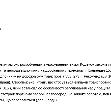
в
вим актом, розробленим з урахуванням вимог Кодексу законів про
у та періоди відпочинку на дорожньому транспорті (Конвенція 153
відпочинку на дорожньому транспорті ( 993_273 ) (Рекомендація
праці), Європейської Угоди, що стосується екіпажів транспортних
4_016 ), який встановлює особливості регулювання часу праці та
 автотранспортному засобі і безпосередньо зайняті роботою, пов
, що перевозиться (далі - водії).