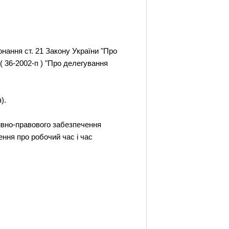
онання ст. 21 Закону України "Про
 ( 36-2002-п ) "Про делегування
).
ивно-правового забезпечення
ення про робочий час і час