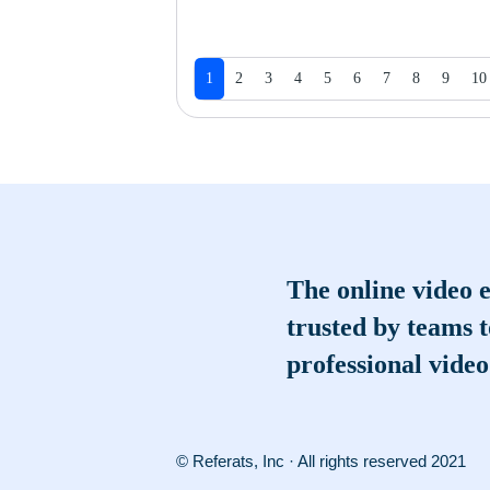
1
2
3
4
5
6
7
8
9
10
The online video e
trusted by teams 
professional video
© Referats, Inc · All rights reserved 2021