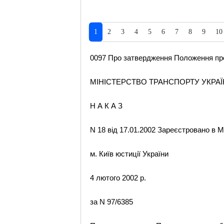
1
2
3
4
5
6
7
8
9
10
0097 Про затвердження Положення про 
МІНІСТЕРСТВО ТРАНСПОРТУ УКРА
Н А К А З
N 18 від 17.01.2002 Зареєстровано в М
м. Київ юстиції України
4 лютого 2002 р.
за N 97/6385