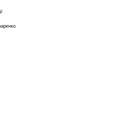
і
чаренко