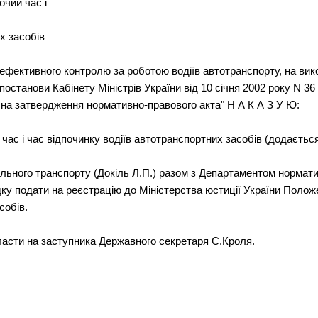
чий час і
х засобів
а ефективного контролю за роботою водіїв автотранспорту, на вик
 постанови Кабінету Міністрів України від 10 січня 2002 року N 36
на затвердження нормативно-правового акта" Н А К А З У Ю:
ас і час відпочинку водіїв автотранспортних засобів (додається
льного транспорту (Докіль Л.П.) разом з Департаментом нормат
ку подати на реєстрацію до Міністерства юстиції України Полож
собів.
ласти на заступника Державного секретаря С.Кроля.