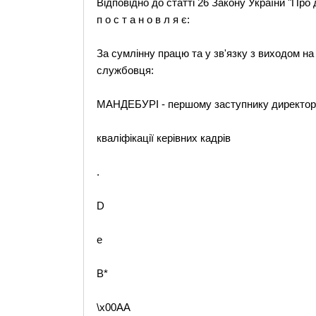
Відповідно до статті 26 Закону України "Про 
п о с т а н о в л я є:
За сумлінну працю та у зв'язку з виходом на
службовця:
МАНДЕБУРІ - першому заступнику директора 
кваліфікації керівних кадрів
.
D
e
B*
\x00AA