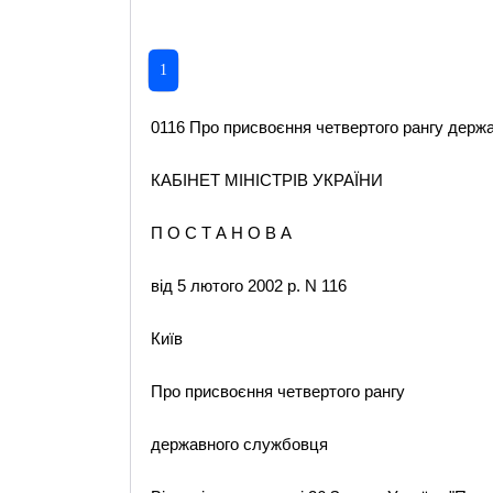
1
0116 Про присвоєння четвертого рангу держа
КАБІНЕТ МІНІСТРІВ УКРАЇНИ
П О С Т А Н О В А
від 5 лютого 2002 р. N 116
Київ
Про присвоєння четвертого рангу
державного службовця