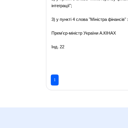
інтеграції";
3) у пункті 4 слова "Міністра фінансів
Прем'єр-міністр України А.КІНАХ
Інд. 22
1