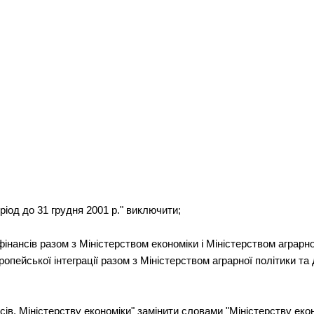
ріод до 31 грудня 2001 р." виключити;
фінансів разом з Міністерством економіки і Міністерством аграрн
вропейської інтеграції разом з Міністерством аграрної політики 
нсів, Міністерству економіки" замінити словами "Міністерству еко