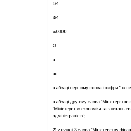
1/4
3/4
\x00D0
O
u
ue
в абзаці першому слова і цифри "на пе
в абзаці другому слова "Міністерство 
"Міністерство економіки та з питань є
адміністрацією";
2) у пункті 3 слова "Міністерству фіна