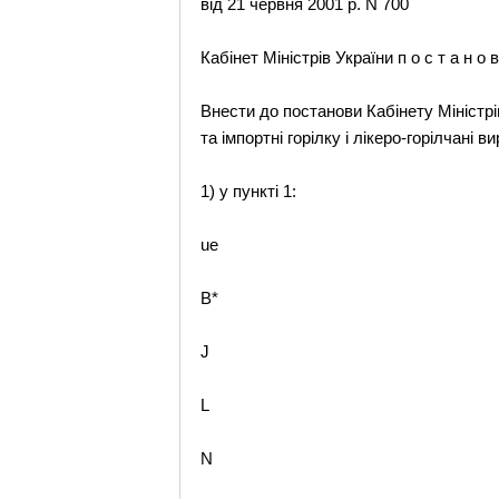
від 21 червня 2001 р. N 700
Кабінет Міністрів України п о с т а н о в
Внести до постанови Кабінету Міністрів
та імпортні горілку і лікеро-горілчані ви
1) у пункті 1:
ue
B*
J
L
N