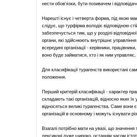
нести обов'язки, бути позивачем і відповідач
Нарешті існує і четверта форма, під якою маєт
слідує, що турфірма володіє відповідною сті
забезпечується тим, що у розділі відповідно
органи, які здійснюють внутрішнє управління і
всередині організації - керівники, працівники
воно буде займатися, хто і як ним управляє,
Для класифікації турагенств використані самі
положення.
Перший критерій класифікації - характер пра
складають такі організацій, відносно яких їх
відносяться великі турагенства. Саме вони 
організацій в основному і можуть існувати різ
Взагалі потрібно мати на увазі, що значення
лексиконі дуже широко, останнім часом істот