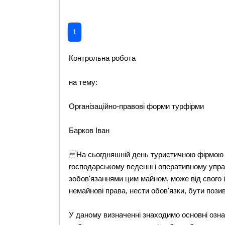
1
Контрольна робота
на тему:
Організаційно-правові форми турфірми
Барков Іван
На сьогдняшній день туристичною фірмою пр
господарському веденні і оперативному управ
зобов'язаннями цим майном, може від свого і
немайнові права, нести обов'язки, бути позив
У даному визначенні знаходимо основні озн