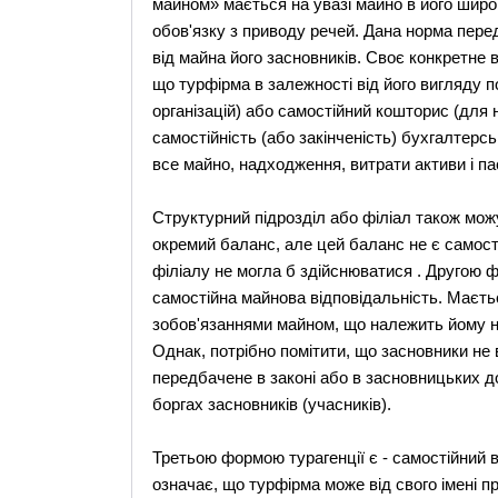
майном» мається на увазі майно в його широк
обов'язку з приводу речей. Дана норма пере
від майна його засновників. Своє конкретне 
що турфірма в залежності від його вигляду 
організацій) або самостійний кошторис (для 
самостійність (або закінченість) бухгалтерс
все майно, надходження, витрати активи і п
Структурний підрозділ або філіал також можу
окремий баланс, але цей баланс не є самості
філіалу не могла б здійснюватися . Другою ф
самостійна майнова відповідальність. Маєтьс
зобов'язаннями майном, що належить йому на
Однак, потрібно помітити, що засновники не 
передбачене в законі або в засновницьких до
боргах засновників (учасників).
Третьою формою турагенції є - самостійний ви
означає, що турфірма може від свого імені пр