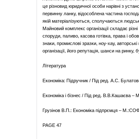
це різновид юридичної особи нарівні з устан
первинну ланку, відособлена частина господ
якій матеріалізуються, сполучаються людські
Майновий комплекс організації складає різні 
споруди, паливо, касова готівка, права і обо
знаки, промислові зразки, ноу-хау, авторські 
організації, його репутація, шанси на ринку, бу
Література
Економіка: Підручник / Під ред. А.С. Булатов
Економіка і бізнес / Під ред. В.В.Кашаєва – 
Грузінов В.П.: Економіка підпрємця – М.:СОФ
PAGE 47