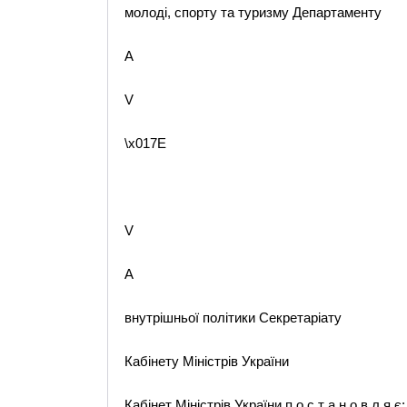
молоді, спорту та туризму Департаменту
A
V
\x017E
V
A
внутрішньої політики Секретаріату
Кабінету Міністрів України
Кабінет Міністрів України п о с т а н о в л я є: