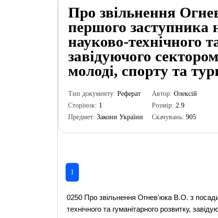
Про звільнення Огнев
першого заступника 
науково-технічного т
завідуючого сектором
молоді, спорту та ту
Тип документу:
Реферат
Автор:
Олексій
Сторінок:
1
Розмір:
2.9
Предмет:
Закони України
Скачувань:
905
1
0250 Про звільнення Огнев'юка В.О. з посад
технічного та гуманітарного розвитку, завіду