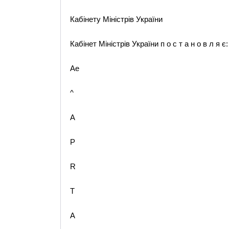
Кабінету Міністрів України
Кабінет Міністрів України п о с т а н о в л я є:
Ae
^
A
P
R
T
A