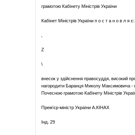
грамотою Кабінету Міністрів України
Кабінет Міністрів України п о с т а н о в л я є:
‚
Z
\
внесок у здійснення правосуддя, високий пр
нагородити Баранця Миколу Максимовича - г
Почесною грамотою Кабінету Міністрів Украї
Прем'єр-міністр України А.КІНАХ
Інд. 29