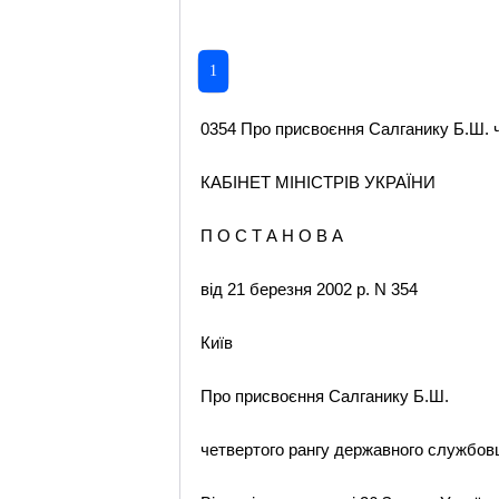
1
0354 Про присвоєння Салганику Б.Ш. ч
КАБІНЕТ МІНІСТРІВ УКРАЇНИ
П О С Т А Н О В А
від 21 березня 2002 р. N 354
Київ
Про присвоєння Салганику Б.Ш.
четвертого рангу державного службов