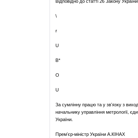
Відповідно до статті 26 Закону України 
\
r
U
B*
O
U
За сумлінну працю та у зв'язку з вих
начальнику управління метрології, єди
України.
Прем'єр-міністр України А.КІНАХ