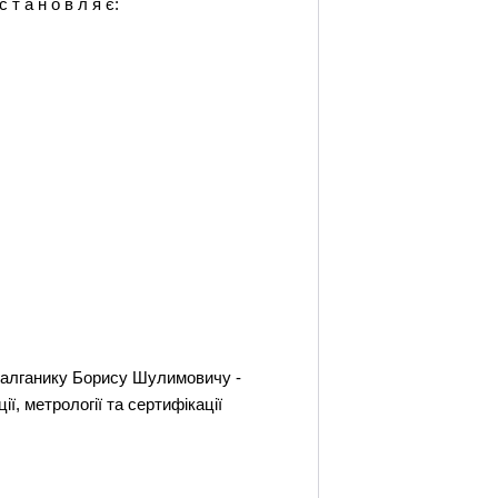
т а н о в л я є:
 Салганику Борису Шулимовичу -
ї, метрології та сертифікації