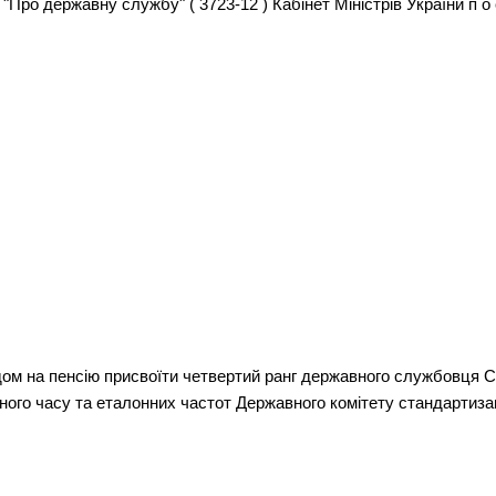
"Про державну службу" ( 3723-12 ) Кабінет Міністрів України п о с 
одом на пенсію присвоїти четвертий ранг державного службовця
ного часу та еталонних частот Державного комітету стандартизаці