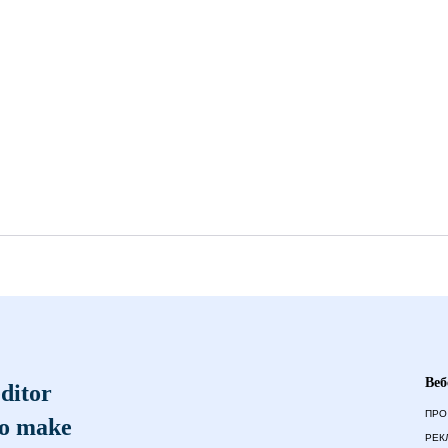
Веб
ditor
ПРО
to make
РЕК