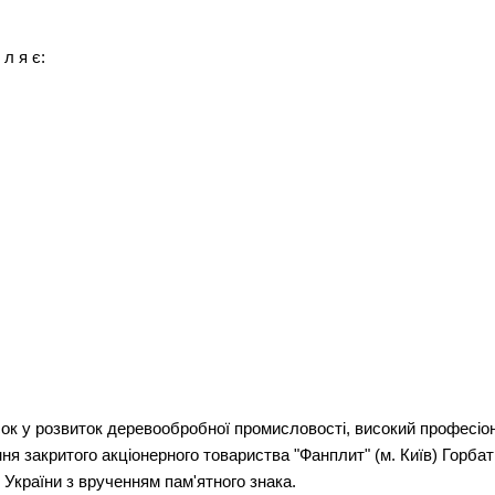
 л я є:
ок у розвиток деревообробної промисловості, високий професіона
ня закритого акціонерного товариства "Фанплит" (м. Київ) Гор
 України з врученням пам'ятного знака.