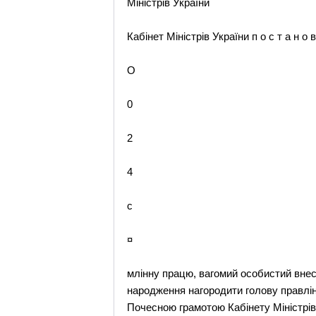
Міністрів України
Кабінет Міністрів України п о с т а н о в
O
0
2
4
c
¤
млінну працю, вагомий особистий внес
народження нагородити голову правлін
Почесною грамотою Кабінету Міністрів