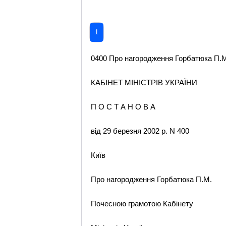
1
0400 Про нагородження Горбатюка П.М.
КАБІНЕТ МІНІСТРІВ УКРАЇНИ
П О С Т А Н О В А
від 29 березня 2002 р. N 400
Київ
Про нагородження Горбатюка П.М.
Почесною грамотою Кабінету