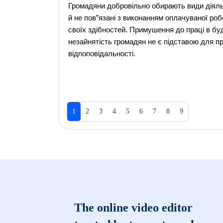
Громадяни добровільно обирають види діяльн
й не пов”язані з виконанням оплачуваної роб
своїх здібностей. Примушення до праці в бу
незайнятість громадян не є підставою для пр
відпоповідальності.
1
2
3
4
5
6
7
8
9
The online video editor