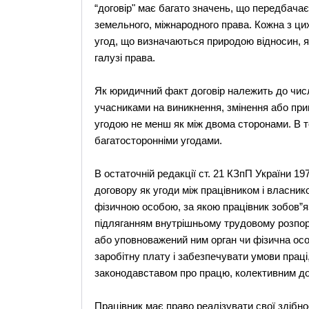
“договір" має багато значень, що передбачає
земельного, міжнародного права. Кожна з цих
угод, що визначаються природою відносин, я
галузі права.
Як юридичний факт договір належить до числ
учасниками на виникнення, змінення або при
угодою не менш як між двома сторонами. В т
багатосторонніми угодами.
В остаточній редакції ст. 21 КЗпП України 1
договору як угоди між працівником і власни
фізичною особою, за якою працівник зобов”я
підляганням внутрішньому трудовому розпоряд
або уповноважений ним орган чи фізична осо
заробітну плату і забезпечувати умови праці
законодавставом про працю, колективним до
Працівник має право реалізувати свої здібно