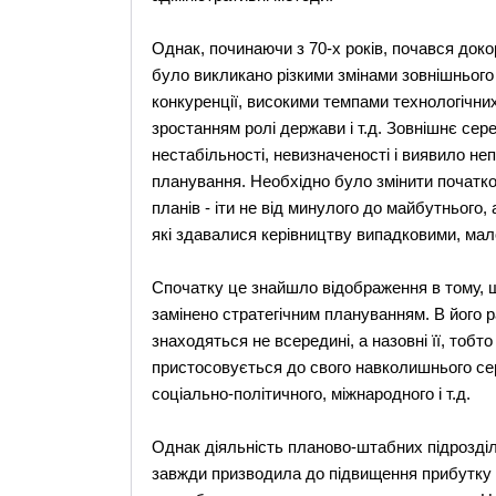
Однак, починаючи з 70-х років, почався доко
було викликано різкими змінами зовнішнього
конкуренції, високими темпами технологічни
зростанням ролі держави і т.д. Зовнішнє се
нестабільності, невизначеності і виявило не
планування. Необхідно було змінити початк
планів - іти не від минулого до майбутнього,
які здавалися керівництву випадковими, ма
Спочатку це знайшло відображення в тому, 
замінено стратегічним плануванням. В його 
знаходяться не всередині, а назовні її, тобт
пристосовується до свого навколишнього сер
соціально-політичного, міжнародного і т.д.
Однак діяльність планово-штабних підрозділ
завжди призводила до підвищення прибутку і,