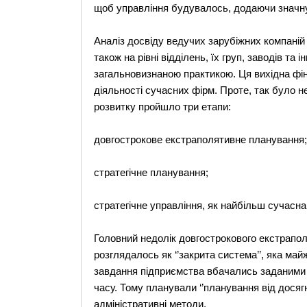
щоб управління будувалось, додаючи значну в
Аналіз досвіду ведучих зарубіжних компаній п
також на рівні відділень, їх груп, заводів та 
загальновизнаною практикою. Ця вихідна фін
діяльності сучасних фірм. Проте, так було 
розвитку пройшло три етапи:
довгострокове екстраполятивне планування;
стратегічне планування;
стратегічне управління, як найбільш сучасн
Головний недолік довгострокового екстрапол
розглядалось як ‘’закрита система’’, яка май
завдання підприємства вбачались заданими і
часу. Тому планували ‘’планування від досяг
адміністративні методи.