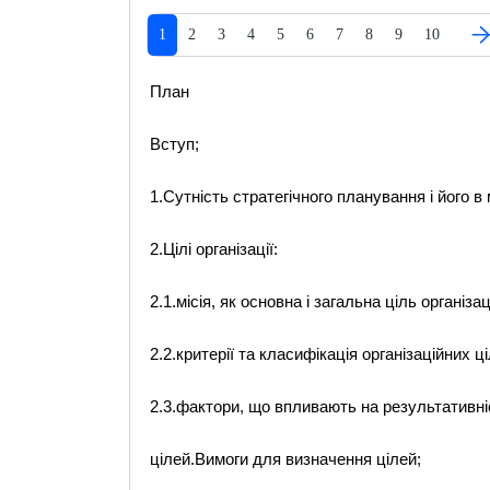
1
2
3
4
5
6
7
8
9
10
План
Вступ;
1.Сутність стратегічного планування і його в 
2.Цілі організації:
2.1.місія, як основна і загальна ціль організаці
2.2.критерії та класифікація організаційних ці
2.3.фактори, що впливають на результативн
цілей.Вимоги для визначення цілей;