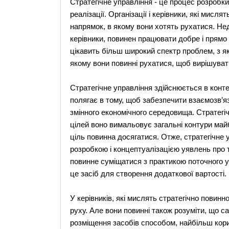
Стратегічне управління - це процес розробки 
реалізації. Організації і керівники, які мисл
напрямок, в якому вони хотять рухатися. Нед
керівники, повинен працювати добре і прямо
цікавить більш широкий спектр проблем, з як
якому вони повинні рухатися, щоб вирішуват
Стратегічне управління здійснюється в контек
полягає в тому, щоб забезпечити взаємозв’язо
змінного економічного середовища. Стратегіч
цілей воно вимальовує загальні контури майбут
ціль повинна досягатися. Отже, стратегічне 
розробкою і концептуалізацією уявлень про т
повинне суміщатися з практикою поточного у
це засіб для створення додаткової вартості.
У керівників, які мислять стратегічно повин
руху. Але вони повинні також розуміти, що с
розміщення засобів способом, найбільш корис