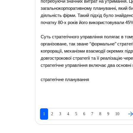
потребуючи значних витрат на утримання. Ц
загальнокорпоративному плануванні, який би
діяльність фірми. Такий підхід було знайдено
початку 80-х років його використовували 45%
Суть стратегічного управління полягає в тому,
організоване, так зване ‘’формальне’’ страте
копрорації, механізми взаємодії окремих під
довгострокової стратегії та її реалізацію че
стратегічне управління включає два основні
стратегічне планування
1
2
3
4
5
6
7
8
9
10