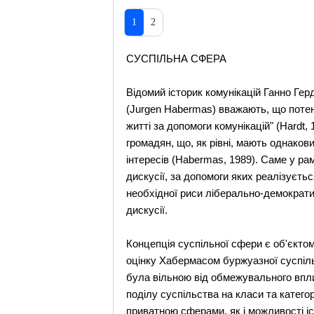
1
2
СУСПІЛЬНА СФЕРА
Відомий історик комунікацій Ганно Гер
(Jurgen Habermas) вважають, що потен
житті за допомоги комунікацій" (Hardt
громадян, що, як рівні, мають однаков
інтересів (Habermas, 1989). Саме у р
дискусії, за допомоги яких реалізуєть
необхідної риси ліберально-демократич
дискусії.
Концепція суспільної сфери є об'єктом
оцінку Хабермасом буржуазної суспільн
була вільною від обмежувального вплив
поділу суспільства на класи та катего
приватною сферами, як і можливості існ