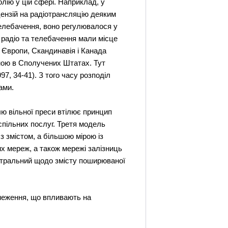
олію у цій сфері. Наприклад, у
ензій на радіотрансляцію деяким
 телебачення, воно регулювалося у
и радіо та телебачення мали місце
 Європи, Скандинавія і Канада
еною в Сполучених Штатах. Тут
7, 34-41). З того часу розподіл
ами.
ллю вільної преси втілює принцип
спільних послуг. Третя модель
з змістом, а більшою мірою із
х мереж, а також мережі залізниць
ейтральний щодо змісту поширюваної
бмеження, що впливають на