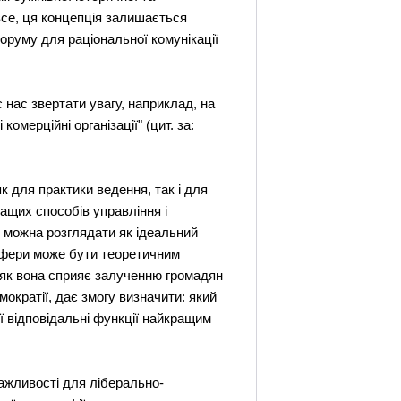
 все, ця концепція залишається
оруму для раціональної комунікації
є нас звертати увагу, наприклад, на
омерційні організації" (цит. за:
к для практики ведення, так і для
ащих способів управління і
 можна розглядати як ідеальний
 сфери може бути теоретичним
, як вона сприяє залученню громадян
мократії, дає змогу визначити: який
ї відповідальні функції найкращим
ажливості для ліберально-