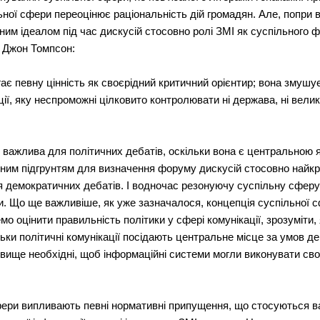
льної сфери переоцінює раціональність дій громадян. Але, попри
им ідеалом під час дискусій стосовно ролі ЗМІ як суспільного ф
в Джон Томпсон:
ігає певну цінність як своєрідний критичний орієнтир; вона змушу
ї, яку неспроможні цілковито контролювати ні держава, ні великі к
 важлива для політичних дебатів, оскільки вона є центральною я
ичним підгрунтям для визначення форуму дискусій стосовно найкр
я демократичних дебатів. І водночас резонуючу суспільну сферу
и. Що ще важливіше, як уже зазначалося, концепція суспільної
мо оцінити правильність політики у сфері комунікації, зрозуміти
льки політичні комунікації посідають центральне місце за умов де
овище необхідні, щоб інформаційні системи могли виконувати сво
сфери випливають певні нормативні припущення, що стосуються в