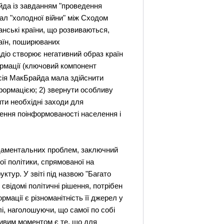
да із завданням "проведення
зпал "холодної війни" між Сходом
анські країни, що розвиваються,
раїн, поширюваних
адіо створює негативний образ країн
ормації (ключовий компонент
ісія МакБрайда мала здійснити
нформацією; 2) звернути особливу
чити необхідні заходи для
чення поінформованості населення і
даментальних проблем, заключний
ої політики, спрямованої на
уктур. У звіті під назвою "Багато
свідомі політичні рішення, потрібен
мації є різноманітність її джерел у
лі, наголошуючи, що самої по собі
ливим моментом є те, що для