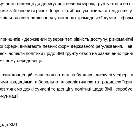
сучасні тенденції до дерегуляції певною мірою, грунтуються на 
може забезпечити ринок. Існує і "глибоко укорінилася тенденція
 вільного висловлювання у питаннях громадської думки, інформа
ринципів - державний суверенітет, рівність доступу, різноманітніс
ної сфери, вимагають певних форм державного регулювання. Нав
кі аспекти політики щодо ЗМІ грунтуються на зазначених принц
омічному середовищі.
их концепцій, слід сподіватися на бурхливі дискусії у сфері по
ими традиціями: ліберально-плюралістичною та традицією "критич
 розглянемо деякі сучасні тенденції у політиці щодо ЗМІ і спроб
мунікації.
щодо ЗМІ