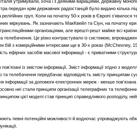
 Італія утримували, хоча і з деякими варіаціями, державну моноп
ра передач крім державних радіостанцій було видано кілька ліц
 релігійних груп. Коли на початку 50-х років в Європі з'явилося
ічних міркувань. Як зазначають МакКвейл та Сіун, на початку ер
трансляційними організаціями, але врешті-решт майже всі країни
та телебачення. Це різко контрастувало із системою, впровадж
 бій з комерційними інтересами ще в 30-х роках (McChesney, 199
сть ефірних засобів масової інформації - є приватними структур
пов'язані із змістом інформації. Зміст інформації згідно з моде
о та телебачення передбачає відповідність змісту принципам су
ня інформації за допомоги електронних мереж - менше пов'язана 
осовно неї стали принципи організації телеграфних та телефонни
ринципом цієї моделі став принцип справедливого розподілу, н
орюють певні потенційні можливості й водночас упроваджують о
нікації.