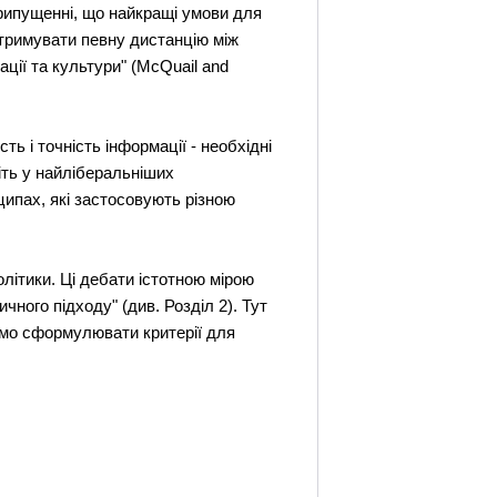
припущенні, що найкращі умови для
 утримувати певну дистанцію між
ції та культури" (McQuaіl and
ть і точність інформації - необхідні
іть у найліберальніших
ипах, які застосовують різною
літики. Ці дебати істотною мірою
ного підходу" (див. Розділ 2). Тут
уємо сформулювати критерії для