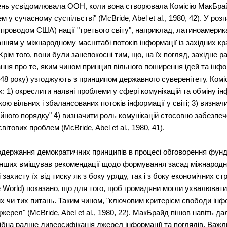
ень усвідомлювала ООН, коли вона створювала Комісію МакБрай
 у сучасному суспільстві" (McBrіde, Abel et al., 1980, 42). У ро
проводом США) нації "третього світу", наприклад, латиноамерик
ням у міжнародному масштабі потоків інформації із західних к
рім того, вони були занепокоєні тим, що, на їх погляд, західне р
ання про те, яким чином принцип вільного поширення ідей та інф
948 року) узгоджують з принципом державного суверенітету. Ком
: 1) окреслити наявні проблеми у сфері комунікацій та обміну і
кою вільних і збалансованих потоків інформації у світі; 3) визна
ійного порядку" 4) визначити роль комунікацій стосовно забезпе
тових проблем (McBrіde, Abel et al., 1980, 41).
держання демократичних принципів в процесі обговорення фун
д інших вміщував рекомендації щодо формування засад міжнародн
ахисту їх від тиску як з боку уряду, так і з боку економічних стр
ne World) показано, що для того, щоб громадяни могли ухвалювати 
их чи тих питань. Таким чином, "ключовим критерієм свободи інфор
ерел" (McBrіde, Abel et al., 1980, 22). МакБрайд пішов навіть да
рібна радше диверсифікація джерел інформації та поглядів. Важ