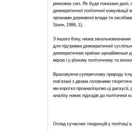
ринкових сил. Як буде показано далі, 
демократичної політичної комунікації 
органами державної влади та засобами
Sіune, 1986, 1).
З іншого боку, низка загальновизнаних п
для підтримки демократичної суспіль
демократичних країнах щонайменше дея
мірою і у різному політичному та екон
Враховуючи суперечливу природу існуюч
пов'язані з двома головними теоретичн
ми коротко проаналізуємо ці дискусії,
аналізу нових підходів до політичної ко
Огляд сучасних тенденцій у політиці 