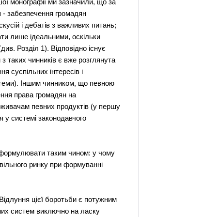
шої монографії ми зазначили, що за
я - забезпечення громадян
усій і дебатів з важливих питань;
ати лише ідеальними, оскільки
ив. Розділ 1). Відповідно існує
 з таких чинників є вже розглянута
ня суспільних інтересів і
стеми). Іншим чинником, що певною
ення права громадян на
живачам певних продуктів (у першу
я у системі законодавчого
 сформулювати таким чином: у чому
вільного ринку при формуванні
 Відлуння цієї боротьби є потужним
них систем виключно на ласку