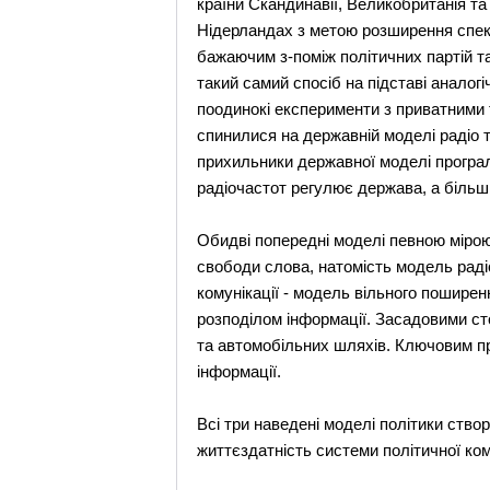
країни Скандинавії, Великобританія та
Нідерландах з метою розширення спект
бажаючим з-поміж політичних партій та
такий самий спосіб на підставі аналог
поодинокі експерименти з приватними 
спинилися на державній моделі радіо 
прихильники державної моделі програли
радіочастот регулює держава, а більші
Обидві попередні моделі певною мірою 
свободи слова, натомість модель раді
комунікації - модель вільного поширен
розподілом інформації. Засадовими ст
та автомобільних шляхів. Ключовим п
інформації.
Всі три наведені моделі політики ств
життєздатність системи політичної кому