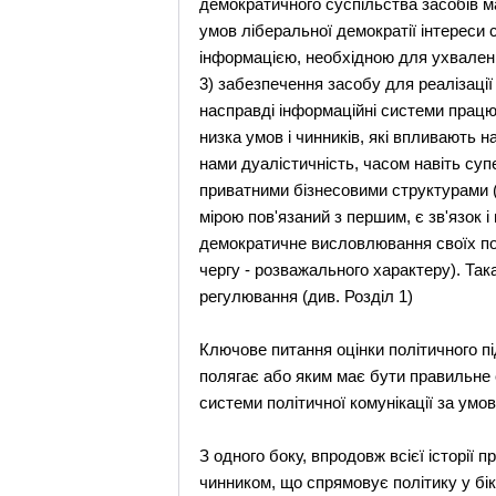
демократичного суспільства засобів ма
умов ліберальної демократії інтереси 
інформацією, необхідною для ухваленн
3) забезпечення засобу для реалізації
насправді інформаційні системи працюю
низка умов і чинників, які впливають н
нами дуалістичність, часом навіть супе
приватними бізнесовими структурами (
мірою пов'язаний з першим, є зв'язок
демократичне висловлювання своїх по
чергу - розважального характеру). Так
регулювання (див. Розділ 1)
Ключове питання оцінки політичного п
полягає або яким має бути правильне 
системи політичної комунікації за умо
З одного боку, впродовж всієї історії
чинником, що спрямовує політику у бі