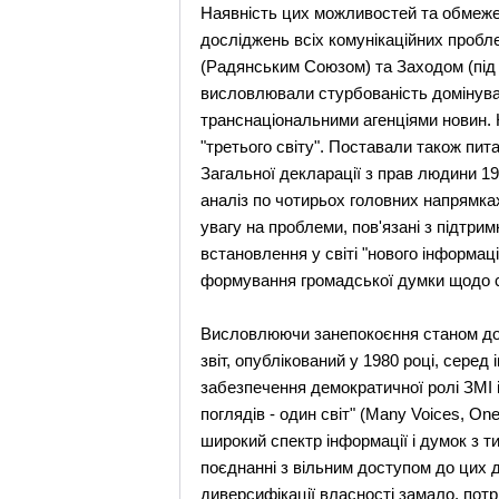
Наявність цих можливостей та обмеж
досліджень всіх комунікаційних проблем
(Радянським Союзом) та Заходом (під 
висловлювали стурбованість домінуван
транснаціональними агенціями новин. К
"третього світу". Поставали також пит
Загальної декларації з прав людини 1
аналіз по чотирьох головних напрямках
увагу на проблеми, пов'язані з підтрим
встановлення у світі "нового інформац
формування громадської думки щодо сві
Висловлюючи занепокоєння станом до
звіт, опублікований у 1980 році, сере
забезпечення демократичної ролі ЗМІ і з
поглядів - один світ" (Many Voіces, O
широкий спектр інформації і думок з т
поєднанні з вільним доступом до цих дж
диверсифікації власності замало, пот