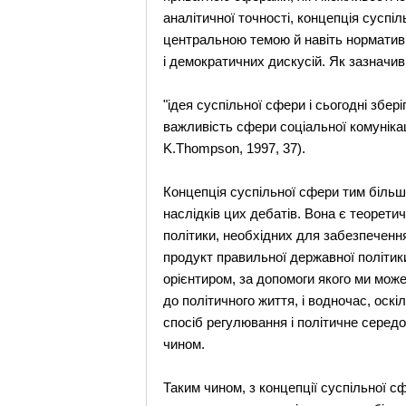
аналітичної точності, концепція суспі
центральною темою й навіть нормативн
і демократичних дискусій. Як зазначи
"ідея суспільної сфери і сьогодні збер
важливість сфери соціальної комунікаці
K.Thompson, 1997, 37).
Концепція суспільної сфери тим більш
наслідків цих дебатів. Вона є теорет
політики, необхідних для забезпеченн
продукт правильної державної політик
орієнтиром, за допомоги якого ми може
до політичного життя, і водночас, оскі
спосіб регулювання і політичне серед
чином.
Таким чином, з концепції суспільної 