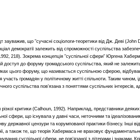
дт зауважив, що "сучасні соціологи-теоретики від Дж. Деві (Joh
ціал демократії залежить від спроможності суспільства забезпе
, 1992, 218). Зокрема концепція "суспільної сфери" Юргена Хаберм
ий доступ до форуму громадського суспільства, який не залежить 
амках цього форуму, що називається суспільною сферою, відбува
ся участь громадян у політичному житті спільноти. Таким чином, 
ного суспільства пов'язана з поняттями суспільних інтересів, ад
 різкої критики (Calhoun, 1992). Наприклад, представники деяки
ої сфери, що існувала у давні часи, неточними та ідеалізованим
у державної цензури та корумпованої практики бізнесу. Інші від
рії, а також те, що теорія Хабермаса не враховує фундаментально
ування суспільної сфери, не пов'язаної з літерами і знаками. Крі