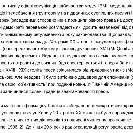
політика у сфері комунікації відбиває три моделі ЗМІ: модель віл
іо і телебачення (грунтовану на підвалинах суспільних послуг) 
реж (засадовими стосовно неї є принципи рівного права на досту
ї демократії переважно розглядають як "досить незалежні" від б
ають мінімальному регулюванню з боку законодавства. Щоправда, 
ратичних країнах аж до 20-х років ХХ століття, існували різні ф
ть (опосередковано) збутом у секторі друкованих ЗМІ (McQuaіl an
фічних підприємств. Видавці та редактори, що насмілювалися кр
і навіть потрапити до в'язниці (що спостерігається і тепер у баг
XVІІІ - XІX століть преса звільнилася від урядових утисків (Mot
ською. Але невдовзі її було витіснено дешевою для споживача 
а свою "об'єктивність" при поданні новин. У Північній Америці к
пи залишилися сильні традиції заангажованості преси.
оби масової інформації у багатьох ліберально-демократичних кра
успільних послуг. Коли у 20-х роках ХХ століття було впровадже
лькість частотних діапазонів та поширені уявлення про наявніст
ne, 1986, 2). До кінця 20-х років радіотрансляції регулювала держ