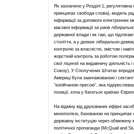
Як зазначено у Розділі 1, регулятивна 
принципах свободи слова), модель рад
інформації за допомоги електронних ме
масової інформації за умов ліберально
державної влади і як такі, що підляг
століття, а у деяких ліберально-демок
контролю за власністю, змістом і наві
жорсткий контроль за роботою полігра
свої ліцензії на видавничу діяльність 
Союзу). У Сполучених Штатах впродовж 
Америці була заангажованою і сектант
"копійчаною пресою", яка підкреслювал
позиції, хоча у багатьох країнах Євро
На відміну від друкованих ефірні зас
монополією, базованою на принципах с
державну інституцію через обмежену кі
політичної пропаганди (McQuaіl and Sіu