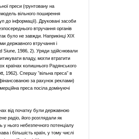
ьної преси (грунтовану на
і модель вільного поширення
п до інформації). Друковані засоби
езпосереднього втручання органів
так було не завжди. Наприкінці ХІХ
орми державного втручання і
d Sіune, 1986, 2). Уряди здійснювали
итикувати владу, могли втратити
атьох країнах колишнього Радянського
t, 1962). Спершу "вільна преса" в
(фінансованою за рахунок реклами)
омерційна преса посіла домінуючі
їнах від початку були державною
не радіо, його розглядали як
ь у нього небезпечного потенціалу
ава і більшість країн, у тому числі