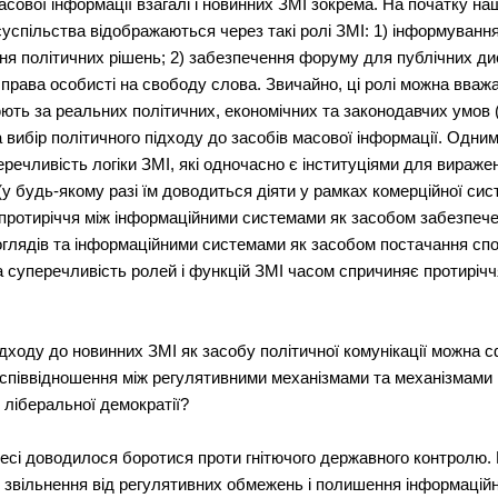
сової інформації взагалі і новинних ЗМІ зокрема. На початку на
суспільства відображаються через такі ролі ЗМІ: 1) інформуванн
я політичних рішень; 2) забезпечення форуму для публічних диск
 права особисті на свободу слова. Звичайно, ці ролі можна вваж
ть за реальних політичних, економічних та законодавчих умов (д
а вибір політичного підходу до засобів масової інформації. Одним
речливість логіки ЗМІ, які одночасно є інституціями для виражен
у будь-якому разі їм доводиться діяти у рамках комерційної си
 і протиріччя між інформаційними системами як засобом забезпеч
глядів та інформаційними системами як засобом постачання спо
а суперечливість ролей і функцій ЗМІ часом спричиняє протирічч
ідходу до новинних ЗМІ як засобу політичної комунікації можна
співвідношення між регулятивними механізмами та механізмами 
в ліберальної демократії?
 пресі доводилося боротися проти гнітючого державного контролю.
к звільнення від регулятивних обмежень і полишення інформацій