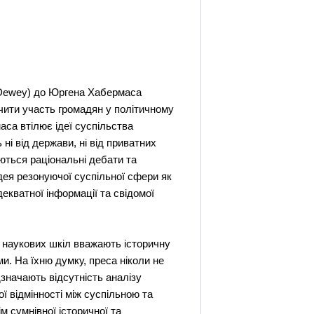
n Dewey) до Юргена Хабермаса
чити участь громадян у політичному
аса втілює ідеї суспільства
ні від держави, ні від приватних
ються раціональні дебати та
ідея резонуючої суспільної сфери як
екватної інформації та свідомої
х наукових шкіл вважають історичну
и. На їхню думку, преса ніколи не
значають відсутність аналізу
ї відмінності між суспільною та
м сумнівної історичної та