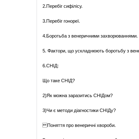
2.Перебіг сифілісу.
3.Перебіг гонореї.
4.Боротьба з венеричними захворюваннями.
5. Фактори, що ускладнюють боротьбу з ве
6.СНІД:
Що таке СНІД?
2)Як можна заразитись СНІДом?
3)Чи є методи діагностики СНІДу?
Поняття про венеричні хвороби.