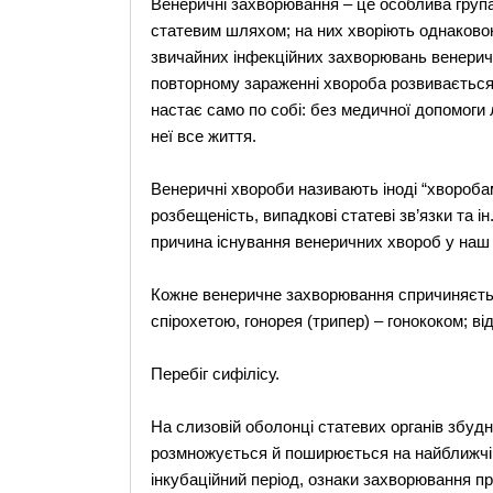
Венеричні захворювання – це особлива група
статевим шляхом; на них хворіють однаковою м
звичайних інфекційних захворювань венеричні
повторному зараженні хвороба розвивається
настає само по собі: без медичної допомоги 
неї все життя.
Венеричні хвороби називають іноді “хвороба
розбещеність, випадкові статеві зв’язки та 
причина існування венеричних хвороб у наш 
Кожне венеричне захворювання спричиняєтьс
спірохетою, гонорея (трипер) – гонококом; ві
Перебіг сифілісу.
На слизовій оболонці статевих органів збудн
розмножується й поширюється на найближчі д
інкубаційний період, ознаки захворювання п