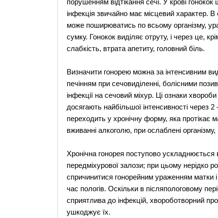
порушенням відтікання сечі. У крові гонокок 
інфекція звичайно має місцевий характер. В
може поширюватись по всьому організму, ур
сумку. Гонокок виділяє отруту, і через це, к
слабкість, втрата апетиту, головний біль.
Визначити гонорею можна за інтенсивним виді
печінням при сечовиділенні, болісними пози
інфекції на сечовий міхур. Ці ознаки хвороби
досягають найбільшої інтенсивності через 2 –
переходить у хронічну форму, яка протікає 
вживанні алкоголю, при ослаблені організму, в
Хронічна гонорея поступово ускладнюється в
передміхурової залози; при цьому нерідко ро
спричинитися гонорейним ураженням матки і 
час пологів. Оскільки в післяпологовому пер
сприятлива до інфекцій, хвороботворний про
ушкоджує їх.