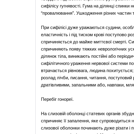
сифілісу гугнявості. Гума на ділянці спинки 
“провалювання”. Ушкодження різних частин т
При сифілісі дуже уражаються судини, особли
еластичність і під тиском крові поступово р
спричиняється до майже миттєвої смерті. Си
спричиняють появу тяжких неврологічних уск
ділянок тіла, виникають постійні або періодич
сифілітичного ураження нервової системи по
втрачається рівновага, людина похитується;
розлад лічби, писання, читання, поступовий
дратівливими, запальними або, навпаки, мл
Перебіг гонореї.
На слизовій оболонці статевих органів збудн
спричиняє її запалення, яке супроводиться 
слизової оболонки починають дуже різати і 