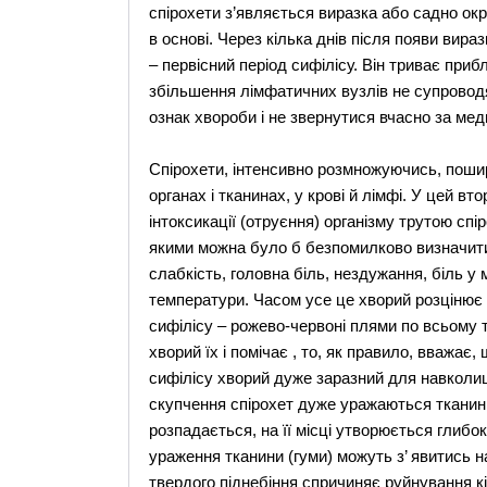
спірохети з’являється виразка або садно ок
в основі. Через кілька днів після появи вир
– первісний період сифілісу. Він триває приб
збільшення лімфатичних вузлів не супроводя
ознак хвороби і не звернутися вчасно за ме
Спірохети, інтенсивно розмножуючись, пошир
органах і тканинах, у крові й лімфі. У цей в
інтоксикації (отруєння) організму трутою сп
якими можна було б безпомилково визначити
слабкість, головна біль, нездужання, біль у 
температури. Часом усе це хворий розцінює 
сифілісу – рожево-червоні плями по всьому т
хворий їх і помічає , то, як правило, вважає,
сифілісу хворий дуже заразний для навколишн
скупчення спірохет дуже уражаються тканини:
розпадається, на її місці утворюється глибок
ураження тканини (гуми) можуть з’ явитись на
твердого піднебіння спричиняє руйнування кі