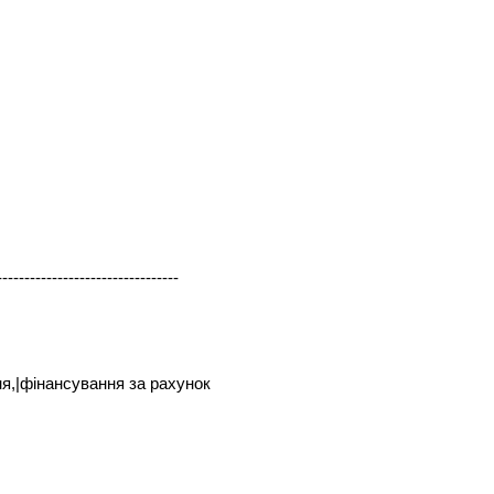
---------------------------------
ня,|фінансування за рахунок