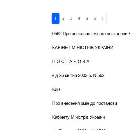
1
2
3
4
5
6
7
0562 Про внесення змін до постанови Ка
КАБІНЕТ МІНІСТРІВ УКРАЇНИ
П О С Т А Н О В А
від 26 квітня 2002 р. N 562
Київ
Про внесення змін до постанови
Кабінету Міністрів України