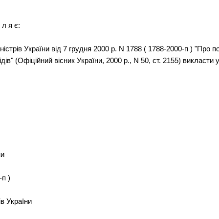
 л я є:
ністрів України від 7 грудня 2000 р. N 1788 ( 1788-2000-п ) "Про
дів" (Офіційний вісник України, 2000 р., N 50, ст. 2155) викласти 
ни
-п )
ів України