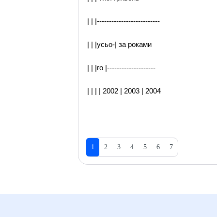
| | |--------------------------
| | |усьо-| за роками
| | |го |--------------------
| | | | 2002 | 2003 | 2004
1
2
3
4
5
6
7