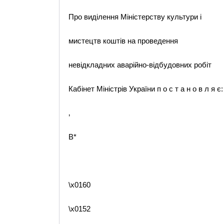
Про виділення Міністерству культури і
мистецтв коштів на проведення
невідкладних аварійно-відбудовних робіт
Кабінет Міністрів України п о с т а н о в л я є:
‚
B*
\x0160
\x0152