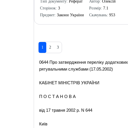
Тип документу:
Реферат
Автор:
Олексій
Сторінок:
3
Розмір:
7.1
Предмет:
Закони України
Скачувань:
953
1
2
3
0644 Про затвердження переліку додаткових 
рятувальними службами (17.05.2002)
КАБІНЕТ МІНІСТРІВ УКРАЇНИ
П О С Т А Н О В А
від 17 травня 2002 р. N 644
Київ