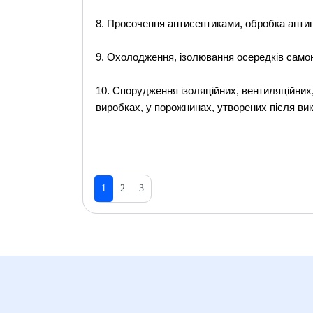
8. Просочення антисептиками, обробка антипі
9. Охолодження, ізолювання осередків самон
10. Спорудження ізоляційних, вентиляційних,
виробках, у порожнинах, утворених після вик
1
2
3