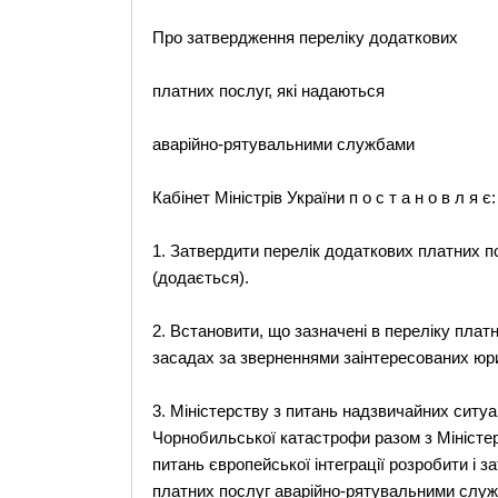
Про затвердження переліку додаткових
платних послуг, які надаються
аварійно-рятувальними службами
Кабінет Міністрів України п о с т а н о в л я є:
1. Затвердити перелік додаткових платних п
(додається).
2. Встановити, що зазначені в переліку пла
засадах за зверненнями заінтересованих юри
3. Міністерству з питань надзвичайних ситуа
Чорнобильської катастрофи разом з Міністер
питань європейської інтеграції розробити і 
платних послуг аварійно-рятувальними слу