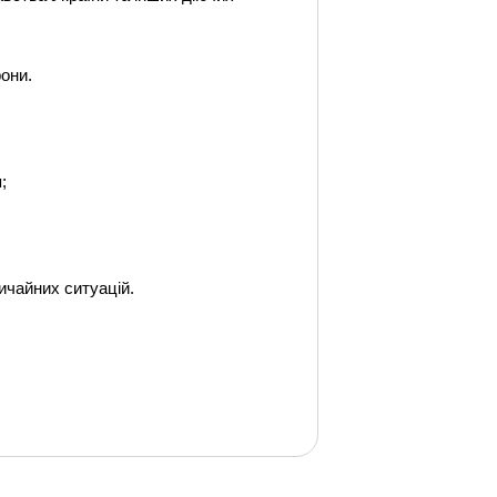
рони.
;
ичайних ситуацій.