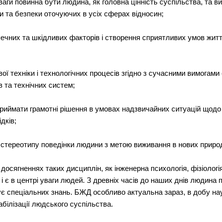
ваги повинна бути людина, як головна цінність суспільства, та в
и та безпеки оточуючих в усіх сферах відносин;
зпечних та шкідливих факторів і створення сприятливих умов жит
ої техніки і технологічних процесів згідно з сучасними вимогами е
 та технічних систем;
приймати грамотні рішення в умовах надзвичайних ситуацій щод
дків;
о стереотипу поведінки людини з метою виживання в нових приро
досягненнях таких дисциплін, як інженерна психологія, фізіологія
 і є в центрі уваги людей. З древніх часів до наших днів людина
є спеціальних знань. БЖД особливо актуальна зараз, в добу нау
абілізації людського суспільства.