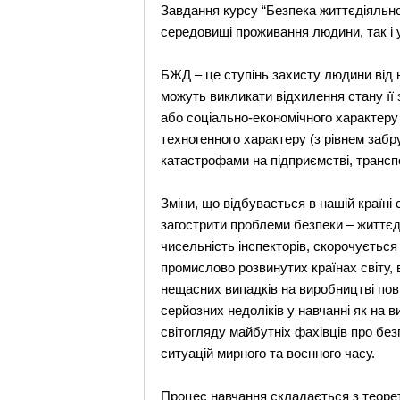
Завдання курсу “Безпека життєдіяльнос
середовищі проживання людини, так і у
БЖД – це ступінь захисту людини від н
можуть викликати відхилення стану її
або соціально-економічного характеру 
техногенного характеру (з рівнем заб
катастрофами на підприємстві, транспор
Зміни, що відбувається в нашій країні с
загострити проблеми безпеки – життєд
чисельність інспекторів, скорочується 
промислово розвинутих країнах світу, 
нещасних випадків на виробництві пов
серйозних недоліків у навчанні як на 
світогляду майбутніх фахівців про без
ситуацій мирного та воєнного часу.
Процес навчання складається з теорет