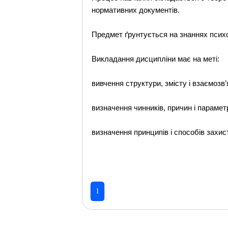
нормативних документів.
Предмет ґрунтується на знаннях психоло
Викладання дисципліни має на меті:
вивчення структури, змісту і взаємозв
визначення чинників, причин і параме
визначення принципів і способів захи
1