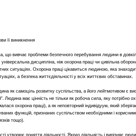
ови її виникнення
 що вивчає проблеми безпечного перебування людини в довкіллі 
ьш універсальна дисципліна, ніж охорона праці чи цивільна оборо
тних ситуаціях. Охорона праці цікавиться людиною, яка знаходи
уаціях, а безпека життєдіяльності у всіх життєвих обставинах.
дина як самоціль розвитку суспільства, а його лейтмотивом є ви
”. Людина має цінність не тільки як робоча сила, яку потрібно о
малася охорона праці), а як неповторний індивідуум, який зберіга
уваних функцій, признаних суспільством необхідними і корисними
язків тощо).
ті утворює поняття діяльності. Якраз діяльність і вирізняє людин