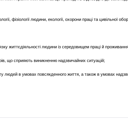
гії, фізіології людини, екології, охорони праці та цивільної обо
’язку життєдіяльності людини із середовищем праці й проживання
трів, що сприяють виникненню надзвичайних ситуацій;
сту людей в умовах повсякденного життя, а також в умовах надзв