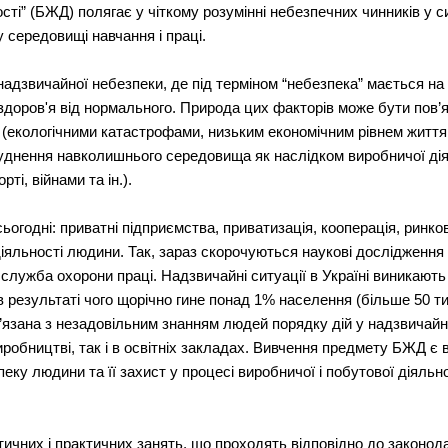
ті” (БЖД) полягає у чіткому розумінні небезпечних чинників у с
 середовищі навчання і праці.
адзвичайної небезпеки, де під терміном “небезпека” мається на 
 здоров'я від нормального. Природа цих факторів може бути пов’
(екологічними катастрофами, низьким економічним рівнем життя та
руднення навколишнього середовища як наслідком виробничої дія
ті, війнами та ін.).
ьогодні: приватні підприємства, приватизація, кооперація, ринкові 
іяльності людини. Так, зараз скорочуються наукові дослідженн
служба охорони праці. Надзвичайні ситуації в Україні виникають у
в результаті чого щорічно гине понад 1% населення (більше 50 ти
’язана з незадовільним знанням людей порядку дій у надзвичайн
виробництві, так і в освітніх закладах. Вивчення предмету БЖД 
пеку людини та її захист у процесі виробничої і побутової діяльн
ичних і практичних занять, що проходять відповідно до законода