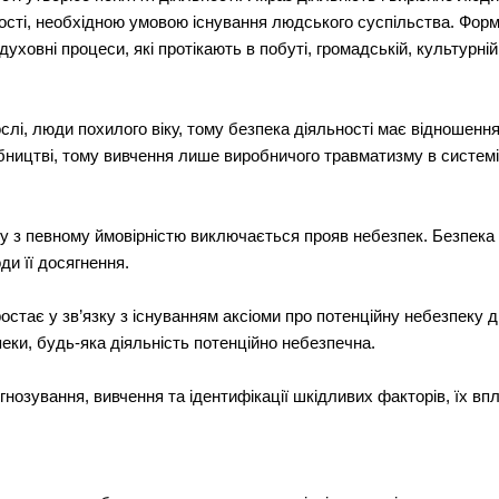
ті, необхідною умовою існування людського суспільства. Форми 
духовні процеси, які протікають в побуті, громадській, культурній
ослі, люди похилого віку, тому безпека діяльності має відношенн
обництві, тому вивчення лише виробничого травматизму в системі
му з певному ймовірністю виключається прояв небезпек. Безпека 
ди її досягнення.
стає у зв’язку з існуванням аксіоми про потенційну небезпеку ді
ки, будь-яка діяльність потенційно небезпечна.
озування, вивчення та ідентифікації шкідливих факторів, їх впл