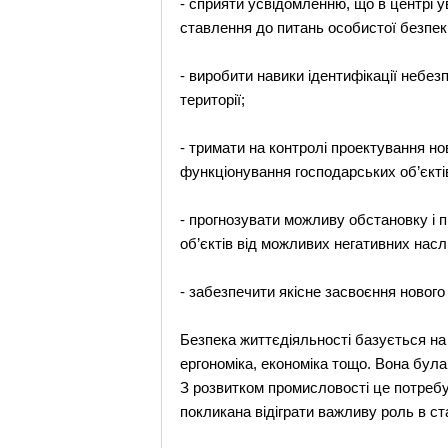
- сприяти усвідомленню, що в центрі у
ставлення до питань особистої безпек
- виробити навики ідентифікації небе
території;
- тримати на контролі проектування нов
функціонування господарських об’єктів
- прогнозувати можливу обстановку і 
об’єктів від можливих негативних наслі
- забезпечити якісне засвоєння новог
Безпека життєдіяльності базується на 
ергономіка, економіка тощо. Вона була
З розвитком промисловості це потребу
покликана відіграти важливу роль в ст