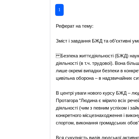
1
Реферат на тему:
Зміст і завдання БЖД та об’єктивні ум
Безпека життєдіяльності (БЖД) наука,
діяльності (в т.ч. трудової). Вона біл
лише окремі випадки безпеки в конкре
цивільна оборона – в надзвичайних сит
В центрі уваги нового курсу БЖД – лю
Протагора “Людина є мірило всіх речей
діяльності (чим з певним успіхом і зай
конкретного місцезнаходження і викон
спортом, виконання громадських обов’
Вся сукупність видів людської активнос