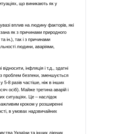
итуаціях, що виникають як у
увазі вплив на людину факторів, які
язана як з причинами природного
 ін.), так і з причинами
льності людини, аваріями,
відносити, інфляція і т.д., здатні
я з проблем безпеки, зменшується
 5-8 разів частіше, ніж в інших
сяч осіб). Майже третина аварій і
их ситуаціях. Це – наслідок
є важливим кроком у розширенні
ості, в умовах надзвичайних
вства України та інших діючих