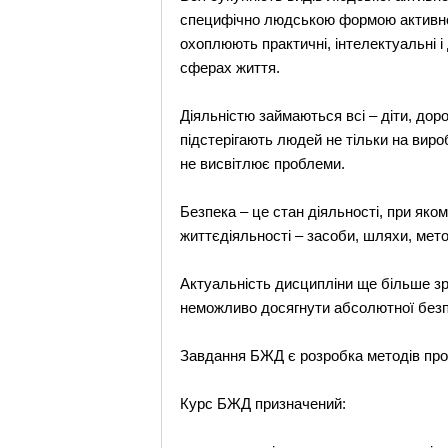
специфічно людською формою активнос
охоплюють практичні, інтелектуальні і 
сферах життя.
Діяльністю займаються всі – діти, дор
підстерігають людей не тільки на вир
не висвітлює проблеми.
Безпека – це стан діяльності, при яко
життєдіяльності – засоби, шляхи, мето
Актуальність дисципліни ще більше зро
неможливо досягнути абсолютної безпе
Завдання БЖД є розробка методів прогн
Курс БЖД призначений: