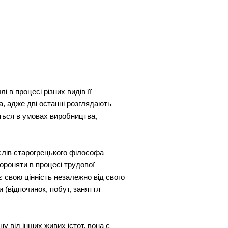
в процесі різних видів її
на, адже дві останні розглядають
ться в умовах виробництва,
слів старогрецького філософа
хороняти в процесі трудової
є свою цінність незалежно від свого
 (відпочинок, побут, заняття
у від інших живих істот, вона є