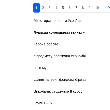
1
2
3
4
5
6
7
8
9
10
Міністерство освіти України
Луцький комерційний технікум
Творча робота
з предмету політична економія
на тему:
«Цінні папери і фондова біржа»
Виконала: студентка ІІ курсу
Групи Б-15