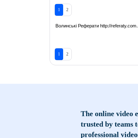
1
2
Волинські Реферати http://referaty.com.
1
2
The online video e
trusted by teams 
professional video