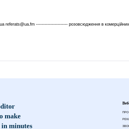
ua referats@ua.fm ---------------------- розовсюдження в комерційн
Веб
ditor
ПРО
to make
РЕК
 in minutes
ЗВО