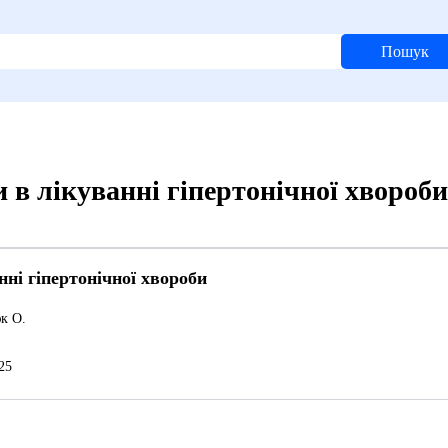
Пошук
 в лікуванні гіпертонічної хвороб
нні гіпертонічної хвороби
к О.
25