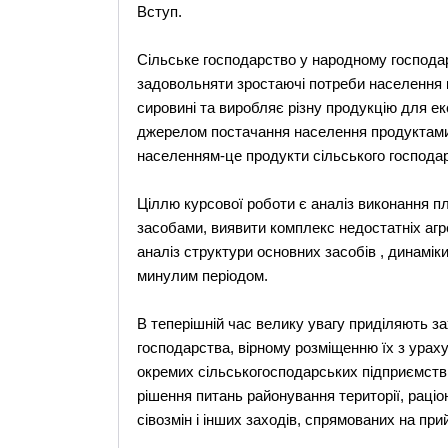
Вступ.
Сільське господарство у народному господар
задовольняти зростаючі потреби населення к
сировині та виробляє різну продукцію для е
джерелом постачання населення продуктами 
населенням-це продукти сільського господа
Ціллю курсової роботи є аналіз виконання п
засобами, виявити комплекс недостатніх агре
аналіз структури основних засобів , динаміки
минулим періодом.
В теперішній час велику увагу приділяють з
господарства, вірному розміщенню їх з урах
окремих сільськогосподарських підприємств
рішення питань районування території, раці
сівозмін і інших заходів, спрямованих на при