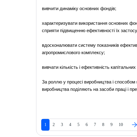
вивчити динаміку основних фондів;
характеризувати використання основних фонді
сприяти підвищенню ефективності їх застос
вдосконалювати систему показників ефектив
агропромислового комплексу;
вивчати кількість і ефективність капітальних
За роллю у процесі виробництва і способом
виробництва поділяють на засоби праці і пре
1
2
3
4
5
6
7
8
9
10