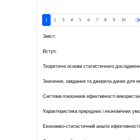
1
2
3
4
5
6
7
8
9
10
Зміст:
Вступ.
Теоретичні основи статистичного дослідженн
Значення, завдання та джерела даних для ек
Система показників ефективності використан
Характеристика природних і економічних умо
Економіко-статистичний аналіз ефективності